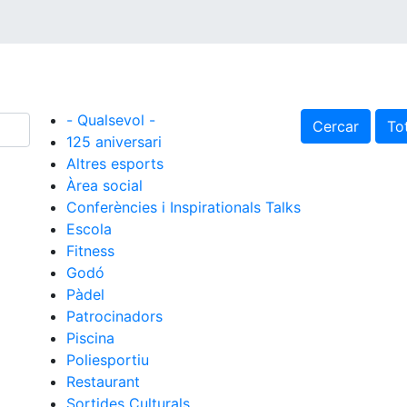
- Qualsevol -
Cercar
Tot
125 aniversari
Altres esports
Àrea social
Conferències i Inspirationals Talks
Escola
Fitness
Godó
Pàdel
Patrocinadors
Piscina
Poliesportiu
Restaurant
Sortides Culturals