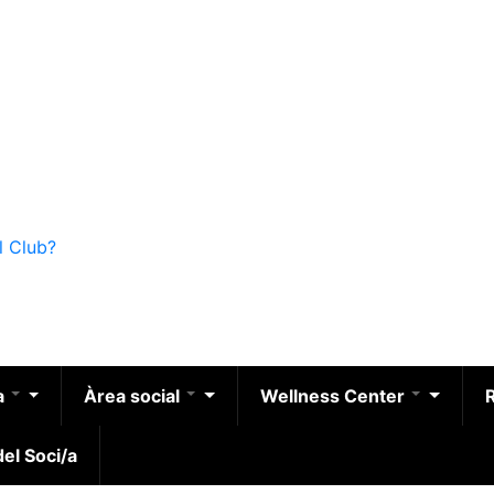
l Club?
a
Àrea social
Wellness Center
el Soci/a