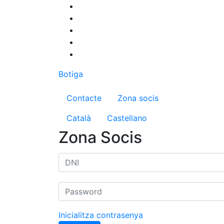
Vés
al
contingut
Botiga
Menú del compte d'us
Contacte
Zona socis
Català
Castellano
Zona Socis
Inicialitza contrasenya