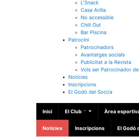
L'Snack
Casa Arilla
No accessible
Chill Out
Bar Piscina
Patrocini
Patrocinadors
Avantatges socials
Publicitat a la Revista
Vols ser Patrocinador de
Notícies
Inscripcions
El Godó del Soci/a
Inici
El Club
Àrea esportiv
Notícies
Inscripcions
El Godó d