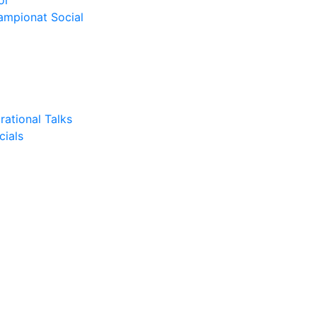
or
Campionat Social
rational Talks
cials