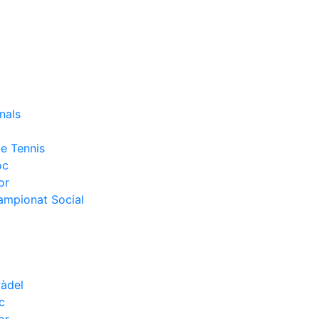
nals
e Tennis
oc
or
Campionat Social
Pàdel
c