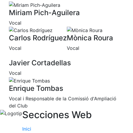
Escola de
Pàdel
Miriam Pich-Aguilera
Campionat
Vocal
Social Pàdel
Quadres
Carlos Rodríguez
Mònica Roura
de joc
Vocal
Vocal
Quadre
d'Honor
Javier Cortadellas
Històric
del
Vocal
Campionat
Social
Enrique Tombas
Normativa
Vocal i Responsable de la Comissió d'Ampliació
del Club
Altres esports
Secciones Web
Àrea social
Inici