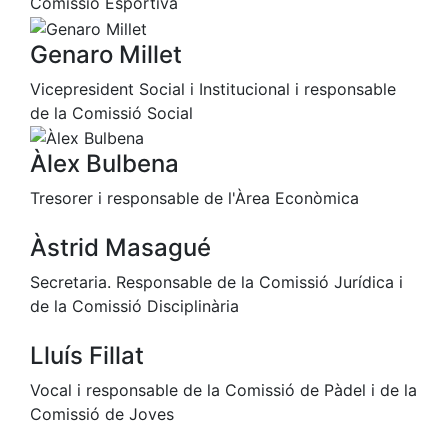
Comissió Esportiva
Serveis
Instal·lacions
Genaro Millet
Preguntes
Freqüents
Vicepresident Social i Institucional i responsable
(FAQs)
de la Comissió Social
Treballa amb
nosaltres
Àlex Bulbena
Tresorer i responsable de l'Àrea Econòmica
Àrea esportiva
Àstrid Masagué
Tennis
Escola de
Secretaria. Responsable de la Comissió Jurídica i
tennis
de la Comissió Disciplinària
Next Gen
Lluís Fillat
Palmarès
equips
Vocal i responsable de la Comissió de Pàdel i de la
Llegendes
Comissió de Joves
Jugadors