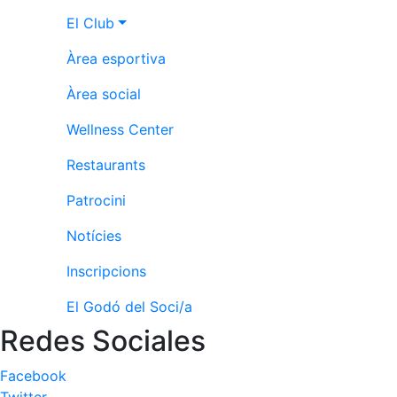
Activitats
Socials
El Club
Sortides
Àrea esportiva
culturals
Àrea social
Conferències
i
Wellness Center
Inspirational
Talks
Restaurants
Calendari
Patrocini
d'Activitats
Socials
Notícies
Jocs de taula
Inscripcions
Penyes del
Club
El Godó del Soci/a
Redes Sociales
Wellness
Center
Facebook
Servei de