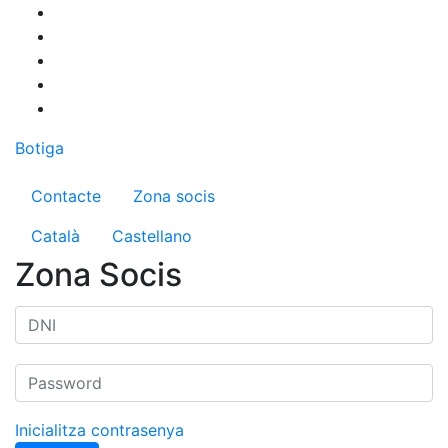
Vés
al
contingut
Botiga
Menú del compte d'usuari
Contacte
Zona socis
Català
Castellano
Zona Socis
Inicialitza contrasenya