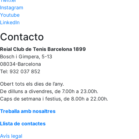
Twitter
fisiosalut
Instagram
Entrenaments
Youtube
personals
LinkedIn
Activitats
Contacto
dirigides
Piscina
Reial Club de Tenis Barcelona 1899
Normativa
Bosch i Gimpera, 5-13
08034-Barcelona
Restaurants
Tel: 932 037 852
Obert tots els dies de l’any.
Restaurant
De dilluns a divendres, de 7.00h a 23.00h.
L'Snack
Caps de setmana i festius, de 8.00h a 22.00h.
Casa Arilla
Treballa amb nosaltres
Chill Out
Llista de contactes
Bar
Piscina
Avís legal