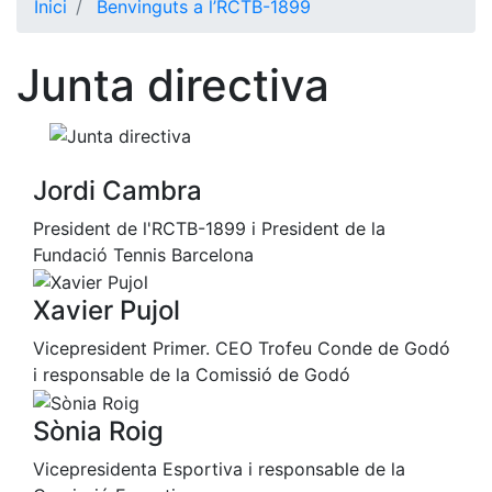
Inici
Benvinguts a l’RCTB-1899
El Club
Junta directiva
Història
La nostra
història
Cronologia
Jordi Cambra
Presidents
President de l'RCTB-1899 i President de la
Organització
Fundació Tennis Barcelona
Junta
directiva
Xavier Pujol
Comissions
Vicepresident Primer. CEO Trofeu Conde de Godó
i comités
i responsable de la Comissió de Godó
Estructura
executiva
Sònia Roig
Fundació
Vicepresidenta Esportiva i responsable de la