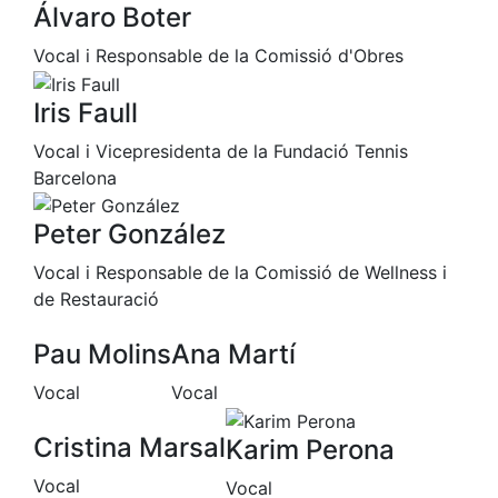
Álvaro Boter
professionals
Competicions
Vocal i Responsable de la Comissió d'Obres
Campionat
Iris Faull
Social de
Tennis
Vocal i Vicepresidenta de la Fundació Tennis
Quadres
Barcelona
de Joc
Quadre
Peter González
d'Honor
Vocal i Responsable de la Comissió de Wellness i
Històric
de Restauració
del
Campionat
Social
Pau Molins
Ana Martí
Fotos
Vocal
Vocal
Normativa
Cristina Marsal
Karim Perona
Pàdel
Vocal
Vocal