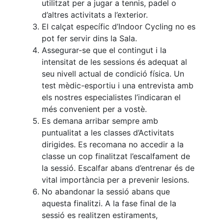
utilitzat per a jugar a tennis, padel o
Escola de
d’altres activitats a l’exterior.
Pàdel
El calçat específic d’Indoor Cycling no es
Campionat
pot fer servir dins la Sala.
Social Pàdel
Assegurar-se que el contingut i la
Quadres
intensitat de les sessions és adequat al
de joc
seu nivell actual de condició física. Un
Quadre
test mèdic-esportiu i una entrevista amb
d'Honor
els nostres especialistes l’indicaran el
Històric
més convenient per a vostè.
del
Es demana arribar sempre amb
Campionat
puntualitat a les classes d’Activitats
Social
dirigides. Es recomana no accedir a la
classe un cop finalitzat l’escalfament de
Normativa
la sessió. Escalfar abans d’entrenar és de
Altres esports
vital importància per a prevenir lesions.
No abandonar la sessió abans que
Àrea social
aquesta finalitzi. A la fase final de la
sessió es realitzen estiraments,