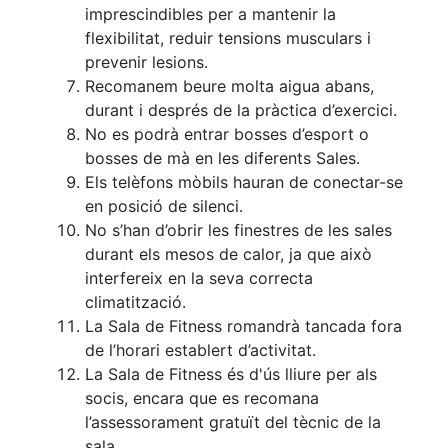
Activitats
imprescindibles per a mantenir la
Socials
flexibilitat, reduir tensions musculars i
Sortides
prevenir lesions.
culturals
Recomanem beure molta aigua abans,
Conferències
durant i després de la pràctica d’exercici.
i
No es podrà entrar bosses d’esport o
Inspirational
bosses de mà en les diferents Sales.
Talks
Els telèfons mòbils hauran de conectar-se
en posició de silenci.
Calendari
No s’han d’obrir les finestres de les sales
d'Activitats
Socials
durant els mesos de calor, ja que això
interfereix en la seva correcta
Jocs de taula
climatització.
Penyes del
La Sala de Fitness romandrà tancada fora
Club
de l’horari establert d’activitat.
La Sala de Fitness és d'ús lliure per als
Wellness
socis, encara que es recomana
Center
l’assessorament gratuït del tècnic de la
Servei de
sala.