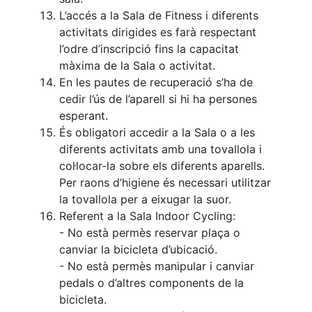
fisiosalut
L’accés a la Sala de Fitness i diferents
Entrenaments
activitats dirigides es farà respectant
personals
l’odre d’inscripció fins la capacitat
màxima de la Sala o activitat.
Activitats
dirigides
En les pautes de recuperació s’ha de
cedir l’ús de l’aparell si hi ha persones
Piscina
esperant.
Normativa
És obligatori accedir a la Sala o a les
diferents activitats amb una tovallola i
Restaurants
col·locar-la sobre els diferents aparells.
Per raons d’higiene és necessari utilitzar
la tovallola per a eixugar la suor.
Restaurant
Referent a la Sala Indoor Cycling:
L'Snack
- No està permès reservar plaça o
Casa Arilla
canviar la bicicleta d’ubicació.
Chill Out
- No està permès manipular i canviar
pedals o d’altres components de la
Bar
bicicleta.
Piscina