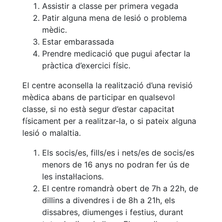
Serveis
Assistir a classe per primera vegada
Instal·lacions
Patir alguna mena de lesió o problema
mèdic.
Preguntes
Estar embarassada
Freqüents
(FAQs)
Prendre medicació que pugui afectar la
pràctica d’exercici físic.
Treballa amb
nosaltres
El centre aconsella la realització d’una revisió
mèdica abans de participar en qualsevol
Àrea esportiva
classe, si no està segur d’estar capacitat
físicament per a realitzar-la, o si pateix alguna
Tennis
lesió o malaltia.
Escola de
tennis
Els socis/es, fills/es i nets/es de socis/es
Next Gen
menors de 16 anys no podran fer ús de
les instal·lacions.
Palmarès
El centre romandrà obert de 7h a 22h, de
equips
dillins a divendres i de 8h a 21h, els
Llegendes
dissabres, diumenges i festius, durant
Jugadors