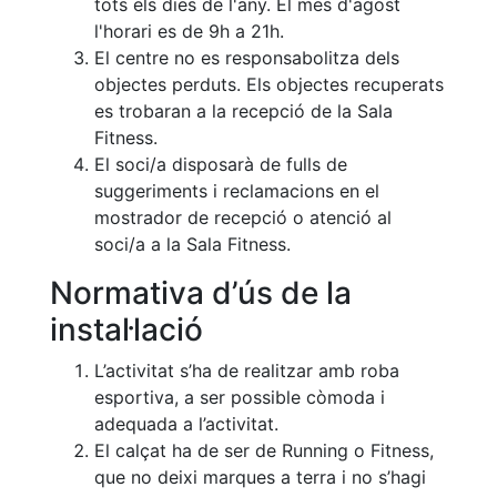
tots els dies de l'any. El mes d'agost
professionals
l'horari es de 9h a 21h.
Competicions
El centre no es responsabolitza dels
objectes perduts. Els objectes recuperats
Campionat
Social de
es trobaran a la recepció de la Sala
Tennis
Fitness.
El soci/a disposarà de fulls de
Quadres
de Joc
suggeriments i reclamacions en el
mostrador de recepció o atenció al
Quadre
soci/a a la Sala Fitness.
d'Honor
Històric
Normativa d’ús de la
del
instal·lació
Campionat
Social
L’activitat s’ha de realitzar amb roba
Fotos
esportiva, a ser possible còmoda i
adequada a l’activitat.
Normativa
El calçat ha de ser de Running o Fitness,
Pàdel
que no deixi marques a terra i no s’hagi