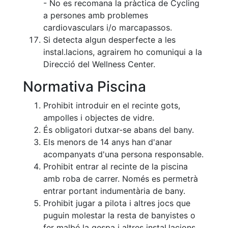
- No es recomana la pràctica de Cycling
Patrocini
a persones amb problemes
cardiovasculars i/o marcapassos.
Patrocinadors
Si detecta algun desperfecte a les
Avantatges
instal.lacions, agrairem ho comuniqui a la
socials
Direcció del Wellness Center.
Publicitat a la
Normativa Piscina
Revista
Vols ser
Prohibit introduir en el recinte gots,
Patrocinador
ampolles i objectes de vidre.
del Club?
És obligatori dutxar-se abans del bany.
Els menors de 14 anys han d'anar
Notícies
acompanyats d'una persona responsable.
Prohibit entrar al recinte de la piscina
Inscripcions
amb roba de carrer. Només es permetrà
El
entrar portant indumentària de bany.
Godó
Prohibit jugar a pilota i altres jocs que
del
puguin molestar la resta de banyistes o
Soci/a
fer malbé la gespa i altres instal.lacions.