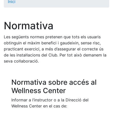
Inici
El Club
Història
Normativa
La nostra
història
Les següents normes pretenen que tots els usuaris
Cronologia
obtinguin el màxim benefici i gaudeixin, sense risc,
Presidents
practicant exercici, a més d’assegurar el correcte ús
de les instal·lacions del Club. Per tot això demanem la
Organització
seva col·laboració.
Junta
directiva
Comissions
Normativa sobre accés al
i comités
Wellness Center
Estructura
executiva
Informar a l‘instructor o a la Direcció del
Wellness Center en el cas de:
Fundació