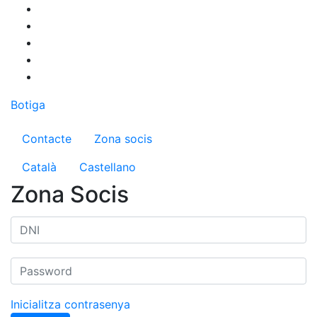
Vés
al
contingut
Botiga
Menú del compte d'usuari
Contacte
Zona socis
Català
Castellano
Zona Socis
Inicialitza contrasenya