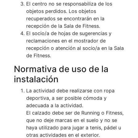
El centro no se responsabiliza de los
profesionales
objetos perdidos. Los objetos
Competiciones
recuperados se encontrarán en la
Campeonato
recepción de la Sala de Fitness.
Social de Tenis
El socio/a de hojas de sugerencias y
Cuadros de
reclamaciones en el mostrador de
Juego
recepción o atención al socio/a en la Sala
de Fitness.
Cuadro de
Honor
Normativa de uso de la
Histórico del
instalación
Campeonato
Social
La actividad debe realizarse con ropa
Fotos
deportiva, a ser posible cómoda y
adecuada a la actividad.
Normativa
El calzado debe ser de Running o Fitness,
Pádel
que no deje marcas en el suelo y no se
haya utilizado para jugar a tenis, pádel u
Escuela de
otras actividades en el exterior.
Pádel