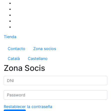
Pasar
al
contenido
principal
Tienda
Menú del compte d'usuari
Contacto
Zona socios
Català
Castellano
Zona Socis
Restablecer la contraseña