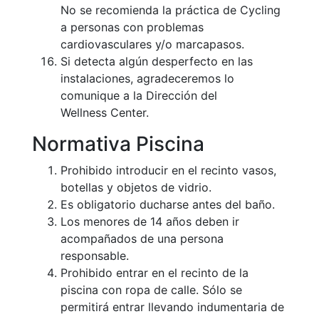
No se recomienda la práctica de Cycling
Publicidad en
a personas con problemas
la Revista
cardiovasculares y/o marcapasos.
Ventajas
Si detecta algún desperfecto en las
sociales
instalaciones, agradeceremos lo
¿Quieres ser
comunique a la Dirección del
Patrocinador
Wellness Center.
del Club?
Normativa Piscina
Noticias
Prohibido introducir en el recinto vasos,
Inscripciones
botellas y objetos de vidrio.
Es obligatorio ducharse antes del baño.
El Godó
Los menores de 14 años deben ir
del
acompañados de una persona
Socio/a
responsable.
Prohibido entrar en el recinto de la
piscina con ropa de calle. Sólo se
permitirá entrar llevando indumentaria de