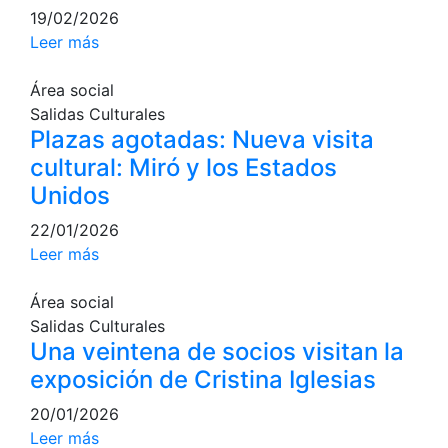
Juegos de mesa
19/02/2026
Peñas del Club
Leer más
Wellness Center
Restaurantes
Área social
Salidas Culturales
Servicio de fisiosalud
Restaurante
Plazas agotadas: Nueva visita
Entrenamientos personales
El Snack
cultural: Miró y los Estados
Actividades dirigidas
Casa Arilla
Unidos
Piscina
Chill Out
22/01/2026
Normativa
Bar Piscina
Leer más
Patrocinio
Noticias
Área social
Salidas Culturales
Patrocinadores
Una veintena de socios visitan la
Publicidad en la Revista
exposición de Cristina Iglesias
Ventajas sociales
20/01/2026
¿Quieres ser Patrocinador del Club?
Leer más