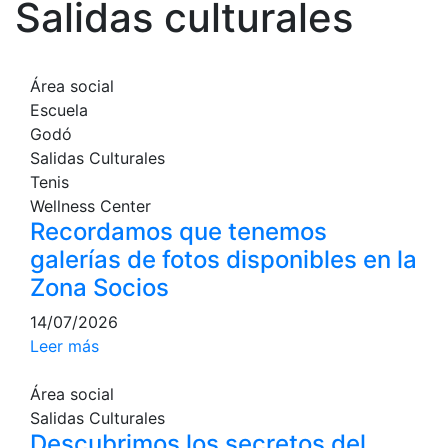
Salidas culturales
Cronología
Presidentes
Área social
Organización
Escuela
Junta directiva
Godó
Salidas Culturales
Comisiones y comités
Tenis
Estructura ejecutiva
Wellness Center
Recordamos que tenemos
Fundación
galerías de fotos disponibles en la
Servicios
Zona Socios
Instalaciones
14/07/2026
Preguntas Frecuentes (FAQs)
Leer más
Trabaja con nosotros
Área social
Área deportiva
Salidas Culturales
Descubrimos los secretos del
Tenis