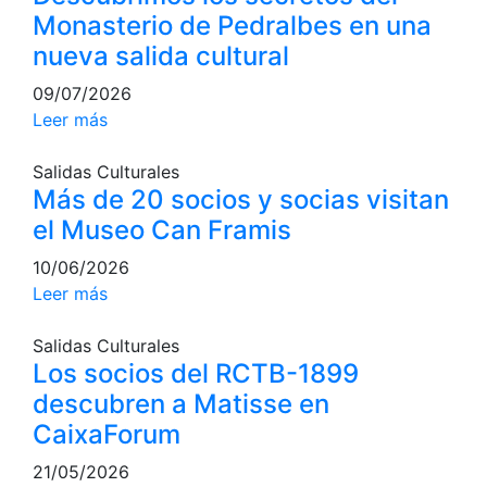
Monasterio de Pedralbes en una
Escuela de tenis
nueva salida cultural
Next Gen
09/07/2026
Palmarés equipos
Leer más
Leyendas
Jugadores profesionales
Salidas Culturales
Más de 20 socios y socias visitan
Competiciones
el Museo Can Framis
Campeonato Social de Tenis
10/06/2026
Cuadros de Juego
Leer más
Cuadro de Honor
Histórico del Campeonato Social
Salidas Culturales
Los socios del RCTB-1899
Fotos
descubren a Matisse en
Normativa
CaixaForum
Pádel
21/05/2026