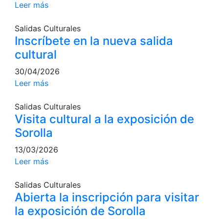
Leer más
Escuela de Pádel
Campeonato Social de Pádel
Salidas Culturales
Cuadros de juego
Inscríbete en la nueva salida
cultural
Cuadro d'Honor
Histórico del Campeonato Social
30/04/2026
Leer más
Normativa
Salidas Culturales
Otros deportes
Visita cultural a la exposición de
Sorolla
Área social
13/03/2026
Activitats Socials
Leer más
Salidas culturales
Conferencias e Inspirational Talks
Salidas Culturales
Abierta la inscripción para visitar
Calendario de Actividades Sociales
la exposición de Sorolla