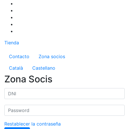
Pasar
al
contenido
principal
Tienda
Menú del compte d'usuari
Contacto
Zona socios
Català
Castellano
Zona Socis
Restablecer la contraseña