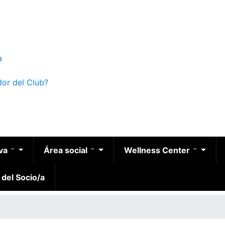
a
dor del Club?
iva
Área social
Wellness Center
 del Socio/a