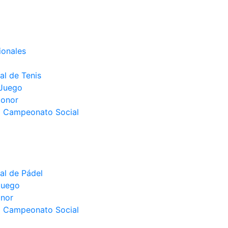
ionales
l de Tenis
 Juego
Honor
el Campeonato Social
l de Pádel
juego
nor
el Campeonato Social