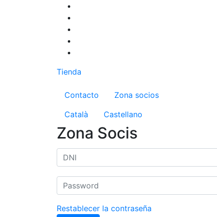
Pasar
al
contenido
principal
Tienda
Menú del compte d'us
Contacto
Zona socios
Català
Castellano
Zona Socis
Restablecer la contraseña