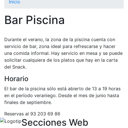
Inicio
El Club
Bar Piscina
Historia
Nuestra
historia
Durante el verano, la zona de la piscina cuenta con
Cronología
servicio de bar, zona ideal para refrescarse y hacer
Presidentes
una comida informal. Hay servicio en mesa y se puede
solicitar cualquiera de los platos que hay en la carta
Organización
del Snack.
Junta
Horario
directiva
Comisiones
El bar de la piscina sólo está abierto de 13 a 19 horas
y comités
en el período veraniego. Desde el mes de junio hasta
finales de septiembre.
Estructura
ejecutiva
Reservas al 93 203 69 86
Secciones Web
Fundación