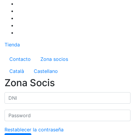
Pasar
al
contenido
principal
Tienda
Menú del compte d'usuari
Contacto
Zona socios
Català
Castellano
Zona Socis
Restablecer la contraseña