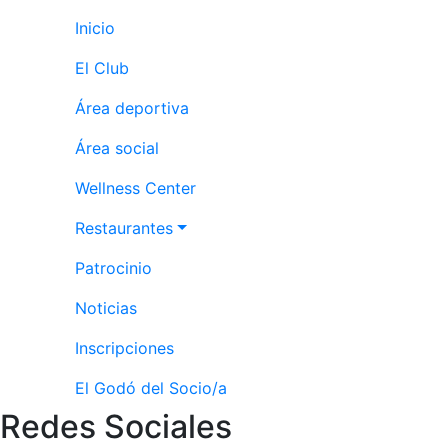
Servicios
Inicio
Instalaciones
Preguntas
El Club
Frecuentes
(FAQs)
Área deportiva
Trabaja con
Área social
nosotros
Wellness Center
Área deportiva
Restaurantes
Tenis
Patrocinio
Escuela de
tenis
Noticias
Next Gen
Inscripciones
Palmarés
equipos
El Godó del Socio/a
Leyendas
Redes Sociales
Jugadores