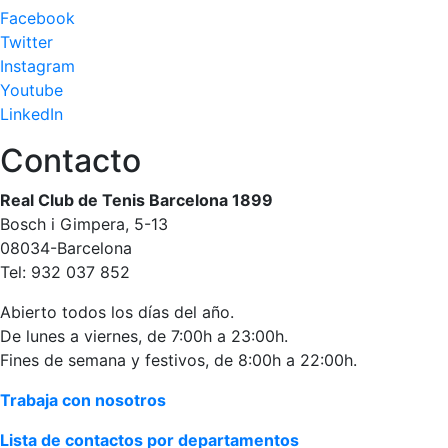
profesionales
Facebook
Twitter
Competiciones
Instagram
Campeonato
Youtube
Social de Tenis
LinkedIn
Cuadros de
Contacto
Juego
Cuadro de
Real Club de Tenis Barcelona 1899
Honor
Bosch i Gimpera, 5-13
Histórico del
08034-Barcelona
Campeonato
Tel: 932 037 852
Social
Fotos
Abierto todos los días del año.
De lunes a viernes, de 7:00h a 23:00h.
Normativa
Fines de semana y festivos, de 8:00h a 22:00h.
Pádel
Trabaja con nosotros
Escuela de
Lista de contactos por departamentos
Pádel