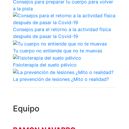
Consejos para preparar tu cuerpo para volver
culturales
a la pista
Conferencias
e
Inspirational
Consejos para el retorno a la actividad física
Talks
después de pasar la Covid-19
Calendario de
Actividades
Tu cuerpo no entiende que no te muevas
Sociales
Juegos de
Fisioterapia del suelo pélvico
mesa
Peñas del Club
La prevención de lesiones ¿Mito o realidad?
Wellness Center
Equipo
Servicio de
fisiosalud
Entrenamientos