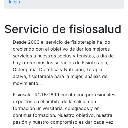
Inicio
El Club
Historia
Servicio de fisiosalud
Nuestra
historia
Desde 2006 el servicio de fisioterapia ha ido
Cronología
creciendo con el objetivo de dar los mejores
Presidentes
servicios a nuestros socios y tenistas, a día de
hoy ofrecemos los servicios de Fisioterapia,
Organización
Osteopatía, Dietética y Nutrición, Terapia
Junta
activa, fisioterapia para la mujer, análisis del
directiva
movimiento...
Comisiones
y comités
Fisiosalut RCTB-1899 cuenta con profesionales
expertos en el ámbito de la salud, con
Estructura
formación universitaria, colegiados y en
ejecutiva
continua formación. Nuestro objetivo, nuestra
Fundación
pasión y nuestro compromiso es dar cada vez