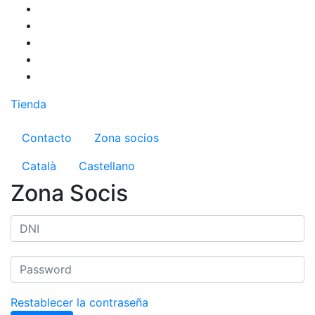
Pasar
al
contenido
principal
Tienda
Menú del compte d'usuari
Contacto
Zona socios
Català
Castellano
Zona Socis
Restablecer la contraseña