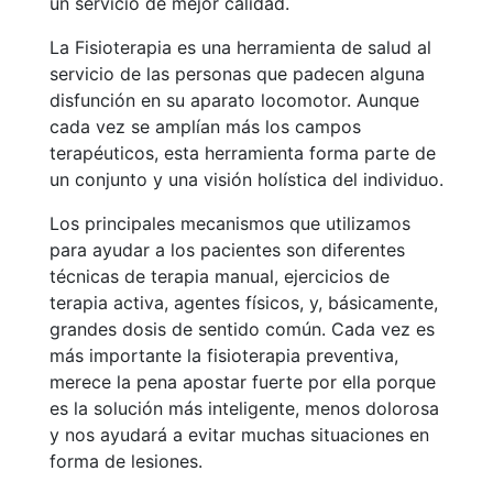
un servicio de mejor calidad.
Servicios
Instalaciones
La Fisioterapia es una herramienta de salud al
Preguntas
servicio de las personas que padecen alguna
Frecuentes
disfunción en su aparato locomotor. Aunque
(FAQs)
cada vez se amplían más los campos
Trabaja con
terapéuticos, esta herramienta forma parte de
nosotros
un conjunto y una visión holística del individuo.
Área deportiva
Los principales mecanismos que utilizamos
para ayudar a los pacientes son diferentes
Tenis
técnicas de terapia manual, ejercicios de
terapia activa, agentes físicos, y, básicamente,
Escuela de
grandes dosis de sentido común. Cada vez es
tenis
más importante la fisioterapia preventiva,
Next Gen
merece la pena apostar fuerte por ella porque
Palmarés
es la solución más inteligente, menos dolorosa
equipos
y nos ayudará a evitar muchas situaciones en
Leyendas
forma de lesiones.
Jugadores