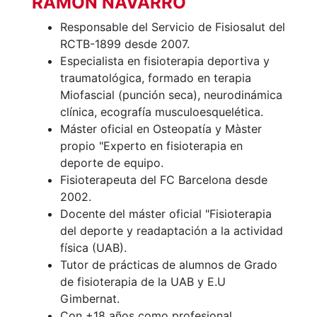
RAMON NAVARRO
personales
Actividades
Responsable del Servicio de Fisiosalut del
dirigidas
RCTB-1899 desde 2007.
Especialista en fisioterapia deportiva y
Piscina
traumatológica, formado en terapia
Normativa
Miofascial (punción seca), neurodinámica
clínica, ecografía musculoesquelética.
Restaurantes
Máster oficial en Osteopatía y Màster
propio "Experto en fisioterapia en
Restaurante
deporte de equipo.
Fisioterapeuta del FC Barcelona desde
El Snack
2002.
Casa Arilla
Docente del máster oficial "Fisioterapia
Chill Out
del deporte y readaptación a la actividad
física (UAB).
Bar Piscina
Tutor de prácticas de alumnos de Grado
Patrocinio
de fisioterapia de la UAB y E.U
Gimbernat.
Patrocinadores
Con +18 años como profesional.