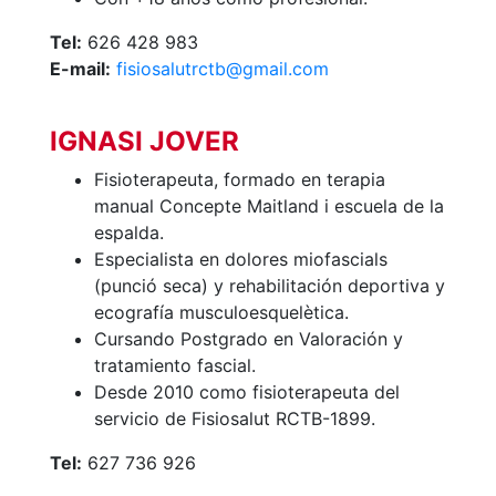
Publicidad en
Tel:
626 428 983
la Revista
E-mail:
fisiosalutrctb@gmail.com
Ventajas
sociales
IGNASI JOVER
¿Quieres ser
Patrocinador
Fisioterapeuta, formado en terapia
del Club?
manual Concepte Maitland i escuela de la
Noticias
espalda.
Especialista en dolores miofascials
Inscripciones
(punció seca) y rehabilitación deportiva y
ecografía musculoesquelètica.
El Godó
Cursando Postgrado en Valoración y
del
tratamiento fascial.
Socio/a
Desde 2010 como fisioterapeuta del
servicio de Fisiosalut RCTB-1899.
Tel:
627 736 926