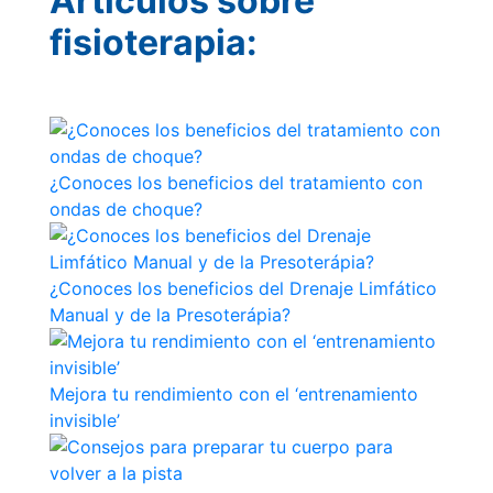
Artículos sobre
Campeonato
fisioterapia:
Social de Pádel
Cuadros de
juego
Cuadro
d'Honor
¿Conoces los beneficios del tratamiento con
Histórico del
ondas de choque?
Campeonato
Social
¿Conoces los beneficios del Drenaje Limfático
Normativa
Manual y de la Presoterápia?
Otros deportes
Área social
Mejora tu rendimiento con el ‘entrenamiento
invisible’
Activitats
Socials
Salidas