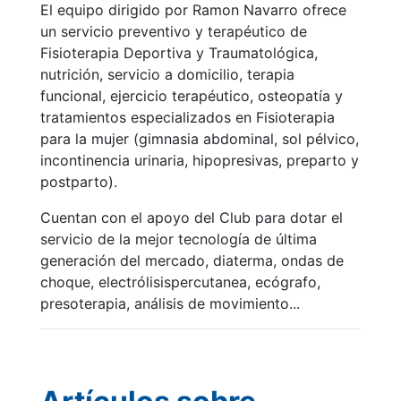
El equipo dirigido por Ramon Navarro ofrece
profesionales
un servicio preventivo y terapéutico de
Competiciones
Fisioterapia Deportiva y Traumatológica,
Campeonato
nutrición, servicio a domicilio, terapia
Social de Tenis
funcional, ejercicio terapéutico, osteopatía y
tratamientos especializados en Fisioterapia
Cuadros de
Juego
para la mujer (gimnasia abdominal, sol pélvico,
incontinencia urinaria, hipopresivas, preparto y
Cuadro de
postparto).
Honor
Histórico del
Cuentan con el apoyo del Club para dotar el
Campeonato
servicio de la mejor tecnología de última
Social
generación del mercado, diaterma, ondas de
Fotos
choque, electrólisispercutanea, ecógrafo,
presoterapia, análisis de movimiento...
Normativa
Pádel
Escuela de
Pádel