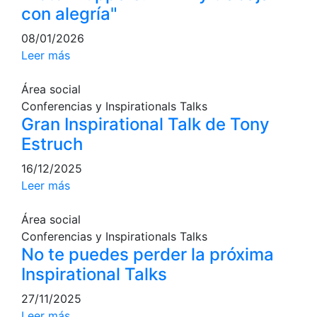
personales
con alegría"
Actividades
08/01/2026
dirigidas
Leer más
Piscina
Normativa
Área social
Conferencias y Inspirationals Talks
Restaurantes
Gran Inspirational Talk de Tony
Estruch
Restaurante
16/12/2025
El Snack
Leer más
Casa Arilla
Área social
Chill Out
Conferencias y Inspirationals Talks
Bar Piscina
No te puedes perder la próxima
Inspirational Talks
Patrocinio
27/11/2025
Patrocinadores
Leer más