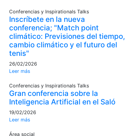
profesionales
Conferencias y Inspirationals Talks
Competiciones
Inscríbete en la nueva
Campeonato
conferencia; "Match point
Social de Tenis
climático: Previsiones del tiempo,
Cuadros de
cambio climático y el futuro del
Juego
tenis"
Cuadro de
Honor
26/02/2026
Leer más
Histórico del
Campeonato
Social
Conferencias y Inspirationals Talks
Gran conferencia sobre la
Fotos
Inteligencia Artificial en el Saló
Normativa
19/02/2026
Pádel
Leer más
Escuela de
Área social
Pádel