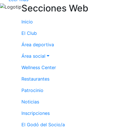
Secciones Web
Publicidad en
la Revista
Ventajas
Inicio
sociales
El Club
¿Quieres ser
Patrocinador
Área deportiva
del Club?
Área social
Noticias
Wellness Center
Inscripciones
Restaurantes
El Godó
del
Patrocinio
Socio/a
Noticias
Inscripciones
El Godó del Socio/a