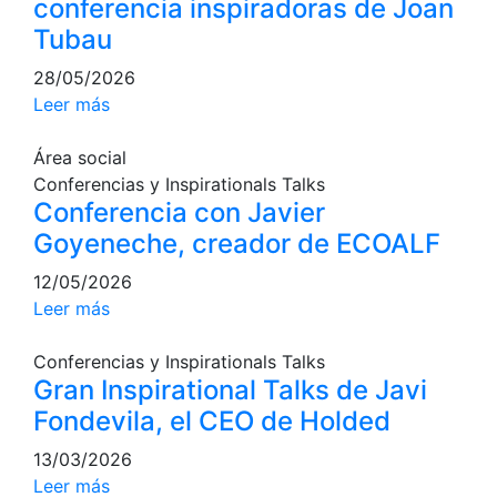
conferencia inspiradoras de Joan
Servicios
Tubau
Instalaciones
Preguntas
28/05/2026
Frecuentes
Leer más
(FAQs)
Trabaja con
Área social
nosotros
Conferencias y Inspirationals Talks
Conferencia con Javier
Área deportiva
Goyeneche, creador de ECOALF
Tenis
12/05/2026
Leer más
Escuela de
tenis
Conferencias y Inspirationals Talks
Next Gen
Gran Inspirational Talks de Javi
Palmarés
Fondevila, el CEO de Holded
equipos
Leyendas
13/03/2026
Leer más
Jugadores