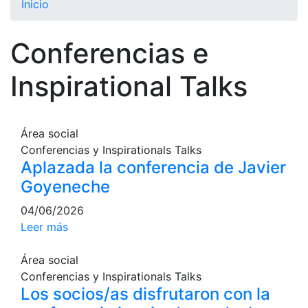
Inicio
El Club
Conferencias e
Historia
Nuestra
Inspirational Talks
historia
Cronología
Presidentes
Área social
Conferencias y Inspirationals Talks
Organización
Aplazada la conferencia de Javier
Junta
Goyeneche
directiva
04/06/2026
Comisiones
y comités
Leer más
Estructura
Área social
ejecutiva
Conferencias y Inspirationals Talks
Fundación
Los socios/as disfrutaron con la