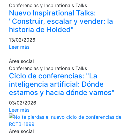
Conferencias y Inspirationals Talks
Campeonato
Nuevo Inspirational Talks:
Social de Pádel
"Construir, escalar y vender: la
Cuadros de
historia de Holded"
juego
Cuadro
13/02/2026
d'Honor
Leer más
Histórico del
Campeonato
Área social
Social
Conferencias y Inspirationals Talks
Ciclo de conferencias: "La
Normativa
inteligencia artificial: Dónde
Otros deportes
estamos y hacia dónde vamos"
03/02/2026
Área social
Leer más
Activitats
Socials
Área social
Salidas