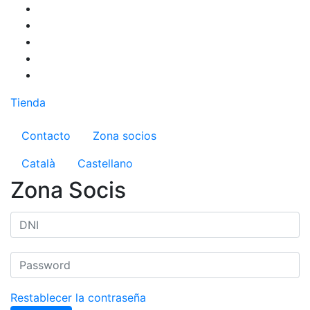
Pasar
al
contenido
principal
Tienda
Menú del compte d'usuari
Contacto
Zona socios
Català
Castellano
Zona Socis
Restablecer la contraseña