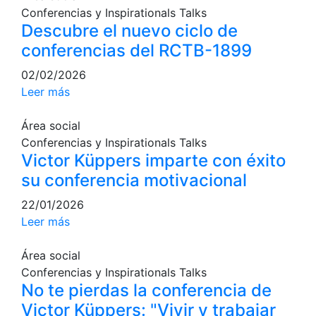
Conferencias y Inspirationals Talks
culturales
Descubre el nuevo ciclo de
Conferencias
conferencias del RCTB-1899
e
Inspirational
02/02/2026
Talks
Leer más
Calendario de
Actividades
Área social
Sociales
Conferencias y Inspirationals Talks
Juegos de
Victor Küppers imparte con éxito
mesa
su conferencia motivacional
Peñas del Club
22/01/2026
Leer más
Wellness Center
Área social
Servicio de
Conferencias y Inspirationals Talks
fisiosalud
No te pierdas la conferencia de
Entrenamientos
Victor Küppers: "Vivir y trabajar