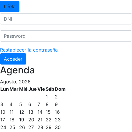
Léela
Activitats Socials
Salidas culturales
Conferencias e Inspirational Talks
Calendario de Actividades Sociales
Restablecer la contraseña
Juegos de mesa
Acceder
Peñas del Club
Agenda
Wellness Center
Restaurantes
Agosto, 2026
Servicio de fisiosalud
Restaurante
Lun
Mar
Mié
Jue
Vie
Sáb
Dom
Entrenamientos personales
El Snack
1
2
Actividades dirigidas
Casa Arilla
3
4
5
6
7
8
9
10
11
12
13
14
15
16
Piscina
Chill Out
17
18
19
20
21
22
23
Normativa
Bar Piscina
24
25
26
27
28
29
30