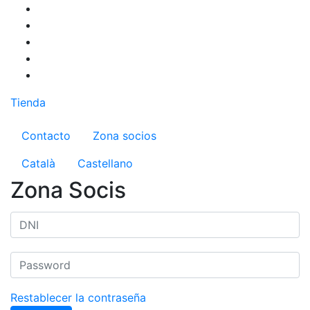
Pasar
al
contenido
principal
Tienda
Menú del compte d'usuari
Contacto
Zona socios
Català
Castellano
Zona Socis
Restablecer la contraseña