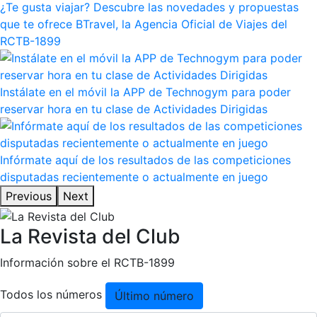
¿Te gusta viajar? Descubre las novedades y propuestas
Instalaciones
que te ofrece BTravel, la Agencia Oficial de Viajes del
Preguntas Frecuentes (FAQs)
RCTB-1899
Trabaja con nosotros
Área deportiva
Instálate en el móvil la APP de Technogym para poder
reservar hora en tu clase de Actividades Dirigidas
Tenis
Escuela de tenis
Infórmate aquí de los resultados de las competiciones
Next Gen
disputadas recientemente o actualmente en juego
Palmarés equipos
Previous
Next
Leyendas
La Revista del Club
Jugadores profesionales
Competiciones
Información sobre el RCTB-1899
Campeonato Social de Tenis
Todos los números
Último número
Cuadros de Juego