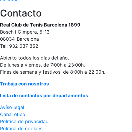
Campeonato
Contacto
Social de Pádel
Cuadros de
Real Club de Tenis Barcelona 1899
juego
Bosch i Gimpera, 5-13
Cuadro
08034-Barcelona
d'Honor
Tel: 932 037 852
Histórico del
Abierto todos los días del año.
Campeonato
De lunes a viernes, de 7:00h a 23:00h.
Social
Fines de semana y festivos, de 8:00h a 22:00h.
Normativa
Trabaja con nosotros
Otros deportes
Lista de contactos por departamentos
Área social
Avíso legal
Canal ético
Activitats
Socials
Política de privacidad
Política de cookies
Salidas