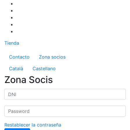
Pasar
al
contenido
principal
Tienda
Menú del compte d'usuari
Contacto
Zona socios
Català
Castellano
Zona Socis
Restablecer la contraseña