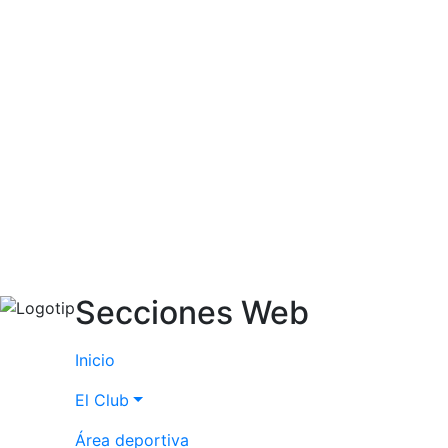
Servicios
Instalaciones
Preguntas
Frecuentes
(FAQs)
Trabaja con
nosotros
Área deportiva
Tenis
Escuela de
tenis
Secciones Web
Next Gen
Inicio
Palmarés
equipos
El Club
Leyendas
Área deportiva
Jugadores