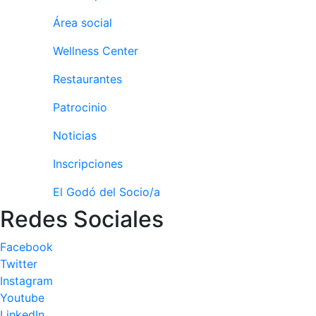
profesionales
Área social
Competiciones
Wellness Center
Campeonato
Social de Tenis
Restaurantes
Cuadros de
Juego
Patrocinio
Cuadro de
Noticias
Honor
Inscripciones
Histórico del
Campeonato
El Godó del Socio/a
Social
Redes Sociales
Fotos
Normativa
Facebook
Twitter
Pádel
Instagram
Youtube
Escuela de
Pádel
LinkedIn