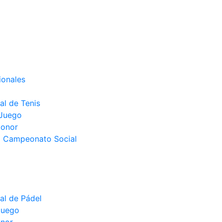
ionales
l de Tenis
 Juego
Honor
el Campeonato Social
l de Pádel
juego