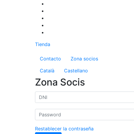
Pasar
al
contenido
principal
Tienda
Menú del compte d'us
Contacto
Zona socios
Català
Castellano
Zona Socis
Restablecer la contraseña