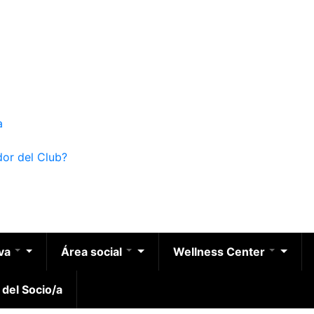
a
dor del Club?
iva
Área social
Wellness Center
 del Socio/a