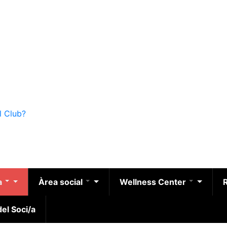
l Club?
a
Àrea social
Wellness Center
el Soci/a