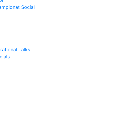
or
Campionat Social
rational Talks
cials