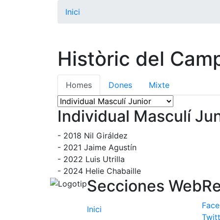
Inici
Històric del Cam
Homes
Dones
Mixte
Individual Masculí Jun
-
2018
Nil Giráldez
-
2021
Jaime Agustín
-
2022
Luis Utrilla
-
2024
Helie Chabaille
Secciones Web
Re
Fac
Inici
Twit