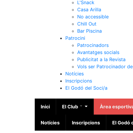
L'Snack
Casa Arilla
No accessible
Chill Out
Bar Piscina
Patrocini
Patrocinadors
Avantatges socials
Publicitat a la Revista
Vols ser Patrocinador de
Notícies
Inscripcions
El Godó del Soci/a
Inici
El Club
Àrea esportiv
Notícies
Inscripcions
El Godó d