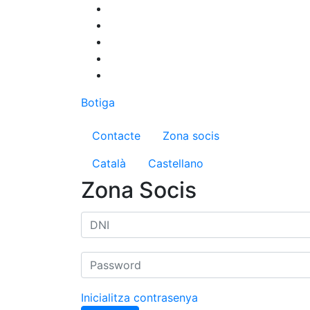
Vés
al
contingut
Botiga
Menú del compte d'us
Contacte
Zona socis
Català
Castellano
Zona Socis
Inicialitza contrasenya