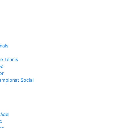
nals
e Tennis
oc
or
Campionat Social
Pàdel
c