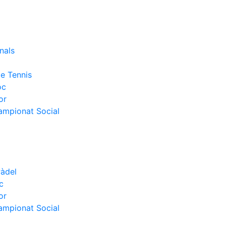
nals
e Tennis
oc
or
Campionat Social
Pàdel
c
or
Campionat Social