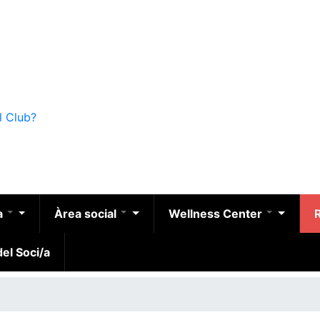
l Club?
a
Àrea social
Wellness Center
el Soci/a