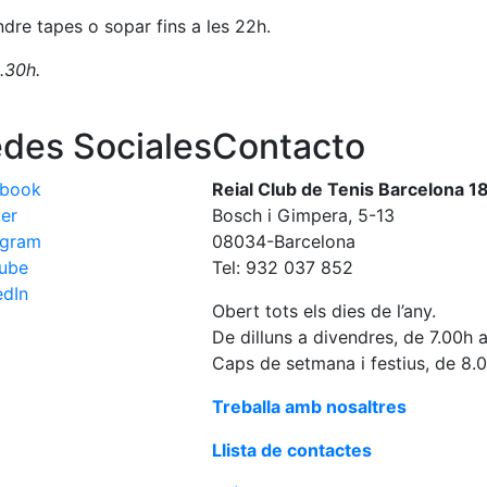
ndre tapes o sopar fins a les 22h.
2.30h.
des Sociales
Contacto
ebook
Reial Club de Tenis Barcelona 1
ter
Bosch i Gimpera, 5-13
agram
08034-Barcelona
ube
Tel: 932 037 852
edIn
Obert tots els dies de l’any.
De dilluns a divendres, de 7.00h 
Caps de setmana i festius, de 8.
Treballa amb nosaltres
Llista de contactes