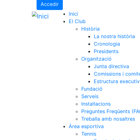
Accedir
Inici
El Club
Història
La nostra història
Cronologia
Presidents
Organització
Junta directiva
Comissions i comit
Estructura executi
Fundació
Serveis
Instal·lacions
Preguntes Freqüents (FA
Treballa amb nosaltres
Àrea esportiva
Tennis