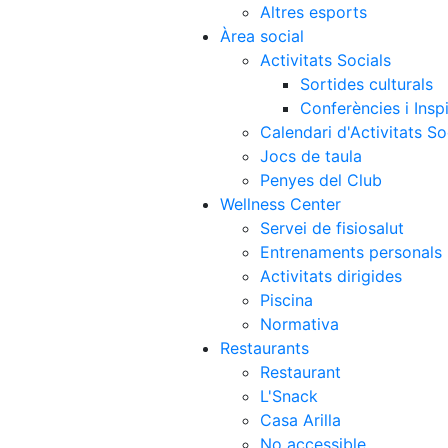
Altres esports
Àrea social
Activitats Socials
Sortides culturals
Conferències i Inspi
Calendari d'Activitats So
Jocs de taula
Penyes del Club
Wellness Center
Servei de fisiosalut
Entrenaments personals
Activitats dirigides
Piscina
Normativa
Restaurants
Restaurant
L'Snack
Casa Arilla
No accessible