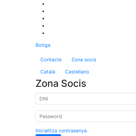
Vés
al
contingut
Botiga
Menú del compte d'us
Contacte
Zona socis
Català
Castellano
Zona Socis
Inicialitza contrasenya