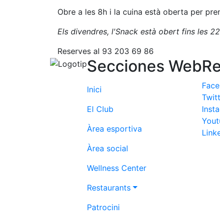
Obre a les 8h i la cuina està oberta per pre
Els divendres, l'Snack està obert fins les 2
Reserves al 93 203 69 86
Secciones Web
Re
Fac
Inici
Twit
El Club
Inst
Yout
Àrea esportiva
Link
Àrea social
Wellness Center
Restaurants
Patrocini