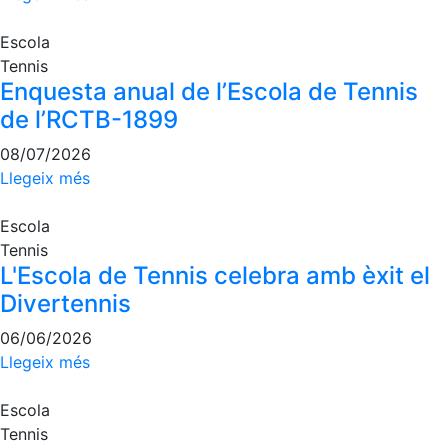
Escola de
Pàdel
Escola
Campionat
Tennis
Social Pàdel
Enquesta anual de l’Escola de Tennis
de l’RCTB-1899
Quadres
de joc
08/07/2026
Quadre
Llegeix més
d'Honor
Històric
Escola
del
Tennis
Campionat
L'Escola de Tennis celebra amb èxit el
Social
Divertennis
Normativa
06/06/2026
Llegeix més
Altres esports
Escola
Àrea social
Tennis