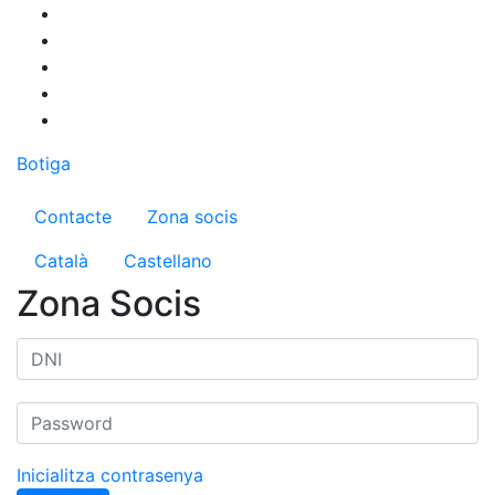
Vés
al
contingut
Botiga
Menú del compte d'usuari
Contacte
Zona socis
Català
Castellano
Zona Socis
Inicialitza contrasenya