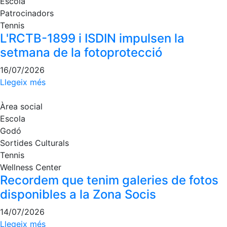
Escola
professionals
Patrocinadors
Competicions
Tennis
L'RCTB-1899 i ISDIN impulsen la
Campionat
Social de
setmana de la fotoprotecció
Tennis
16/07/2026
Quadres
Llegeix més
de Joc
Quadre
Àrea social
d'Honor
Escola
Històric
Godó
del
Sortides Culturals
Campionat
Tennis
Social
Wellness Center
Fotos
Recordem que tenim galeries de fotos
disponibles a la Zona Socis
Normativa
14/07/2026
Pàdel
Llegeix més