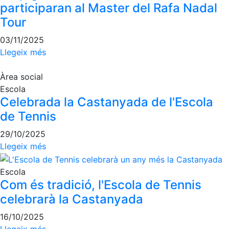
participaran al Master del Rafa Nadal
Patrocini
Tour
Patrocinadors
03/11/2025
Avantatges
Llegeix més
socials
Àrea social
Publicitat a la
Revista
Escola
Celebrada la Castanyada de l'Escola
Vols ser
de Tennis
Patrocinador
del Club?
29/10/2025
Llegeix més
Notícies
Inscripcions
Escola
Com és tradició, l'Escola de Tennis
El
celebrarà la Castanyada
Godó
del
16/10/2025
Soci/a
Llegeix més