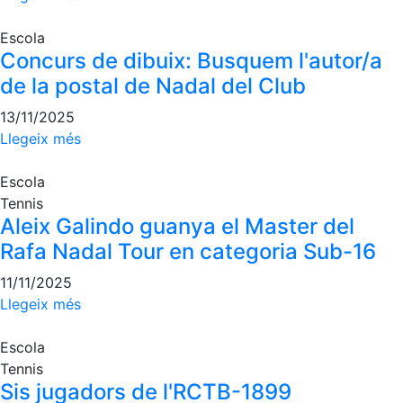
fisiosalut
Escola
Entrenaments
Concurs de dibuix: Busquem l'autor/a
personals
de la postal de Nadal del Club
Activitats
dirigides
13/11/2025
Piscina
Llegeix més
Normativa
Escola
Restaurants
Tennis
Aleix Galindo guanya el Master del
Rafa Nadal Tour en categoria Sub-16
Restaurant
11/11/2025
L'Snack
Llegeix més
Casa Arilla
Chill Out
Escola
Tennis
Bar
Sis jugadors de l'RCTB-1899
Piscina