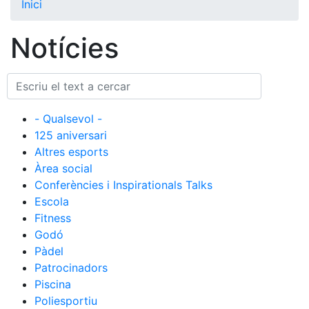
Inici
El Club
Notícies
Història
La nostra
història
Cronologia
- Qualsevol -
Presidents
125 aniversari
Altres esports
Organització
Àrea social
Junta
Conferències i Inspirationals Talks
directiva
Escola
Comissions
Fitness
i comités
Godó
Estructura
Pàdel
executiva
Patrocinadors
Piscina
Fundació
Poliesportiu