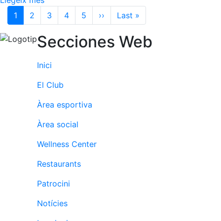
Paginació
1
2
3
4
5
››
Pàgina següent
Last »
Última pàgina
Secciones Web
Inici
El Club
Àrea esportiva
Àrea social
Wellness Center
Restaurants
Patrocini
Notícies