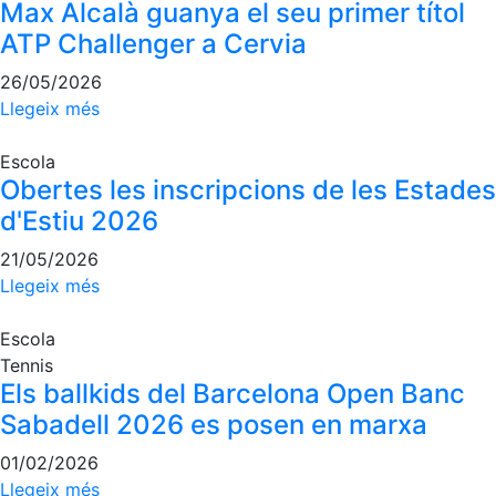
Activitats
Max Alcalà guanya el seu primer títol
Socials
ATP Challenger a Cervia
Sortides
26/05/2026
culturals
Llegeix més
Conferències
i
Escola
Inspirational
Obertes les inscripcions de les Estades
Talks
d'Estiu 2026
Calendari
d'Activitats
21/05/2026
Socials
Llegeix més
Jocs de taula
Escola
Penyes del
Tennis
Club
Els ballkids del Barcelona Open Banc
Sabadell 2026 es posen en marxa
Wellness
Center
01/02/2026
Llegeix més
Servei de