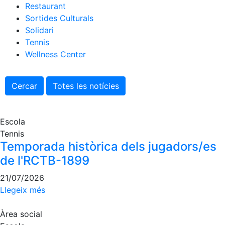
Serveis
Restaurant
Instal·lacions
Sortides Culturals
Solidari
Preguntes
Tennis
Freqüents
(FAQs)
Wellness Center
Treballa amb
nosaltres
Cercar
Totes les notícies
Àrea esportiva
Escola
Tennis
Tennis
Escola de
Temporada històrica dels jugadors/es
tennis
de l'RCTB-1899
Next Gen
21/07/2026
Palmarès
Llegeix més
equips
Llegendes
Àrea social
Jugadors