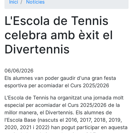
Inici
Notícies
El Club
L'Escola de Tennis
Història
La nostra
celebra amb èxit el
història
Divertennis
Cronologia
Presidents
Organització
06/06/2026
Junta
Els alumnes van poder gaudir d'una gran festa
directiva
esportiva per acomiadar el Curs 2025/2026
Comissions
L'Escola de Tennis ha organitzat una jornada molt
i comités
especial per acomiadar el Curs 2025/2026 de la
Estructura
millor manera, el Divertennis. Els alumnes de
executiva
l'Escola Base (nascuts el 2016, 2017, 2018, 2019,
Fundació
2020, 2021 i 2022) han pogut participar en aquesta