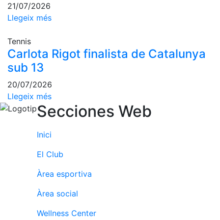
21/07/2026
Patrocini
Llegeix més
Patrocinadors
Tennis
Avantatges
Carlota Rigot finalista de Catalunya
socials
sub 13
Publicitat a la
20/07/2026
Revista
Llegeix més
Vols ser
Secciones Web
Patrocinador
del Club?
Inici
Notícies
El Club
Inscripcions
Àrea esportiva
El
Àrea social
Godó
del
Wellness Center
Soci/a