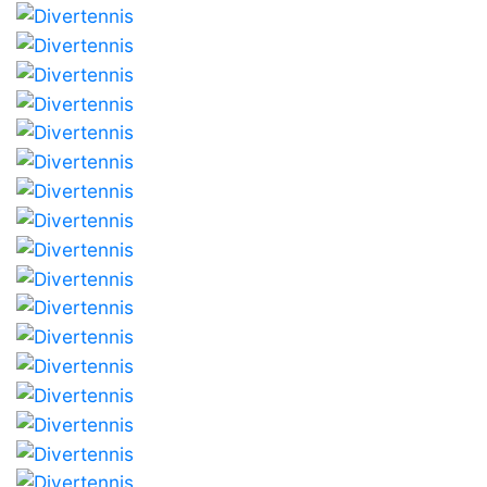
professionals
Competicions
Campionat
Social de
Tennis
Quadres
de Joc
Quadre
d'Honor
Històric
del
Campionat
Social
Fotos
Normativa
Pàdel