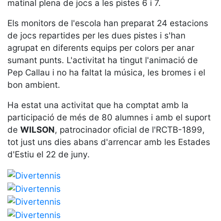
Serveis
matinal plena de jocs a les pistes 6 i 7.
Instal·lacions
Els monitors de l'escola han preparat 24 estacions
Preguntes
de jocs repartides per les dues pistes i s'han
Freqüents
agrupat en diferents equips per colors per anar
(FAQs)
sumant punts. L'activitat ha tingut l'animació de
Treballa amb
Pep Callau i no ha faltat la música, les bromes i el
nosaltres
bon ambient.
Àrea esportiva
Ha estat una activitat que ha comptat amb la
participació de més de 80 alumnes i amb el suport
Tennis
de
WILSON
, patrocinador oficial de l'RCTB-1899,
Escola de
tot just uns dies abans d'arrencar amb les Estades
tennis
d'Estiu el 22 de juny.
Next Gen
Palmarès
equips
Llegendes
Jugadors