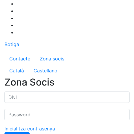
Vés
al
contingut
Botiga
Menú del compte d'usuari
Contacte
Zona socis
Català
Castellano
Zona Socis
Inicialitza contrasenya