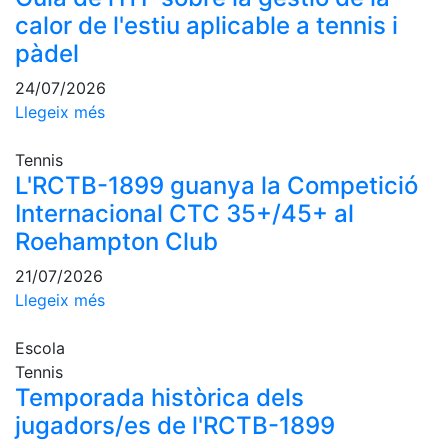
fisiosalut
calor de l'estiu aplicable a tennis i
Entrenaments
pàdel
personals
24/07/2026
Activitats
Llegeix més
dirigides
Piscina
Tennis
Normativa
L'RCTB-1899 guanya la Competició
Internacional CTC 35+/45+ al
Restaurants
Roehampton Club
21/07/2026
Restaurant
Llegeix més
L'Snack
Escola
Casa Arilla
Tennis
Chill Out
Temporada històrica dels
Bar
jugadors/es de l'RCTB-1899
Piscina