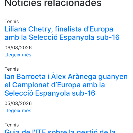
Notícies relacionades
Activitats
Socials
Sortides
Tennis
culturals
Liliana Chetry, finalista d'Europa
Conferències
amb la Selecció Espanyola sub-16
i
Inspirational
06/08/2026
Talks
Llegeix més
Calendari
d'Activitats
Tennis
Socials
Ian Barroeta i Àlex Arànega guanyen
el Campionat d’Europa amb la
Jocs de taula
Selecció Espanyola sub-16
Penyes del
Club
05/08/2026
Llegeix més
Wellness
Center
Tennis
Guia de l'ITF sobre la gestió de la
Servei de