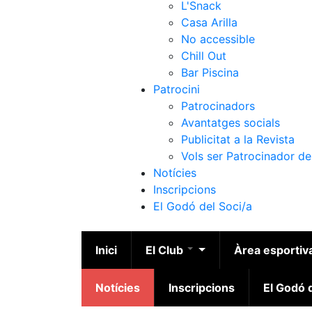
L'Snack
Casa Arilla
No accessible
Chill Out
Bar Piscina
Patrocini
Patrocinadors
Avantatges socials
Publicitat a la Revista
Vols ser Patrocinador de
Notícies
Inscripcions
El Godó del Soci/a
Inici
El Club
Àrea esportiv
Notícies
Inscripcions
El Godó d