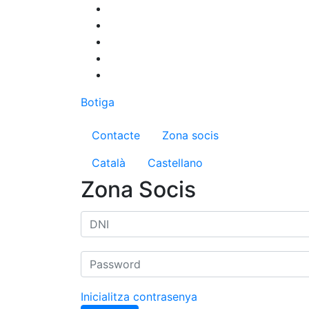
Vés
al
contingut
Botiga
Menú del compte d'us
Contacte
Zona socis
Català
Castellano
Zona Socis
Inicialitza contrasenya