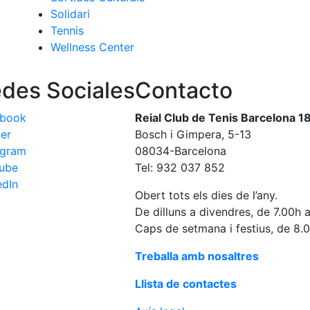
Solidari
Tennis
Wellness Center
des Sociales
Contacto
ebook
Reial Club de Tenis Barcelona 1
ter
Bosch i Gimpera, 5-13
agram
08034-Barcelona
ube
Tel: 932 037 852
edIn
Obert tots els dies de l’any.
De dilluns a divendres, de 7.00h 
Caps de setmana i festius, de 8.
Treballa amb nosaltres
Llista de contactes