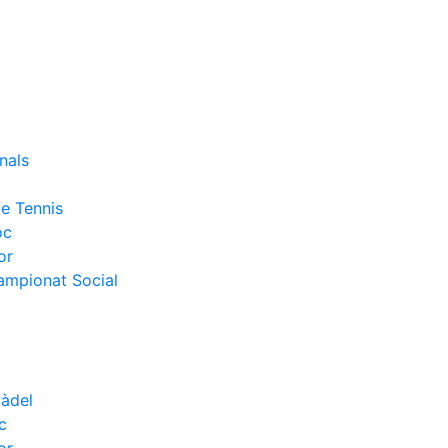
nals
e Tennis
oc
or
Campionat Social
Pàdel
c