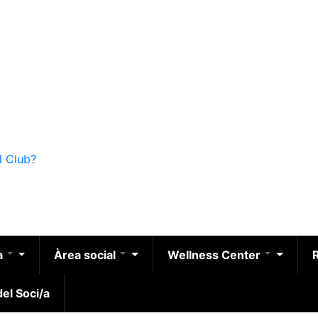
l Club?
a
Àrea social
Wellness Center
el Soci/a