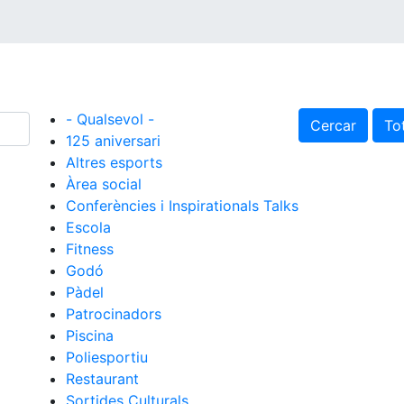
- Qualsevol -
Cercar
Tot
125 aniversari
Altres esports
Àrea social
Conferències i Inspirationals Talks
Escola
Fitness
Godó
Pàdel
Patrocinadors
Piscina
Poliesportiu
Restaurant
Sortides Culturals