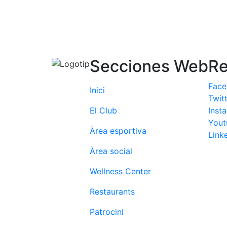
Secciones Web
Re
Fac
Inici
Twit
El Club
Inst
Yout
Àrea esportiva
Link
Àrea social
Wellness Center
Restaurants
Patrocini