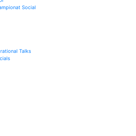
or
Campionat Social
rational Talks
cials