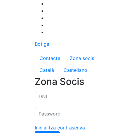
Vés
al
contingut
Botiga
Menú del compte d'us
Contacte
Zona socis
Català
Castellano
Zona Socis
Inicialitza contrasenya