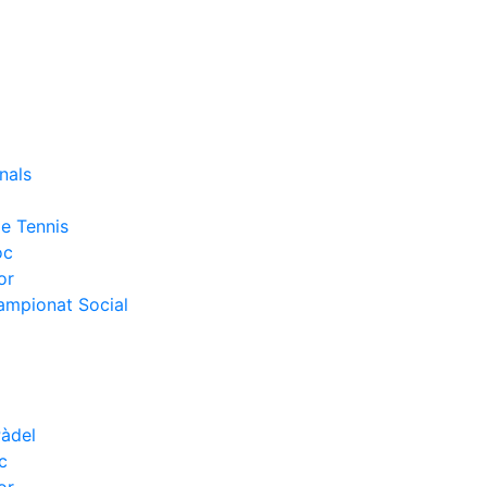
nals
e Tennis
oc
or
Campionat Social
Pàdel
c