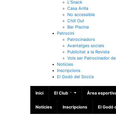
L'Snack
Casa Arilla
No accessible
Chill Out
Bar Piscina
Patrocini
Patrocinadors
Avantatges socials
Publicitat a la Revista
Vols ser Patrocinador de
Notícies
Inscripcions
El Godó del Soci/a
Inici
El Club
Àrea esportiv
Notícies
Inscripcions
El Godó d