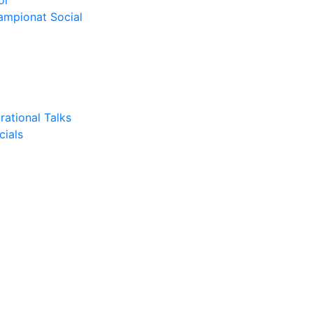
or
Campionat Social
rational Talks
cials