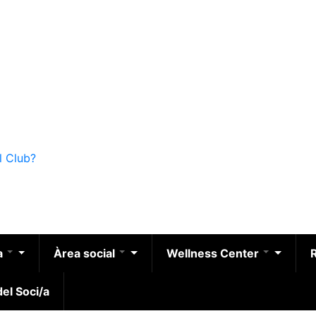
l Club?
a
Àrea social
Wellness Center
el Soci/a