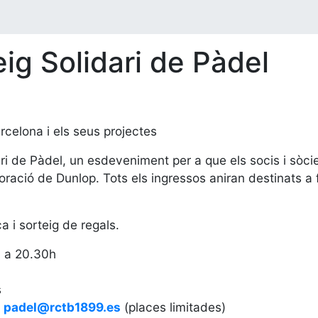
eig Solidari de Pàdel
rcelona i els seus projectes
dari de Pàdel, un esdeveniment per a que els socis i sòc
oració de Dunlop. Tots els ingressos aniran destinats a f
a i sorteig de regals.
 a 20.30h
s
:
padel@rctb1899.es
(places limitades)