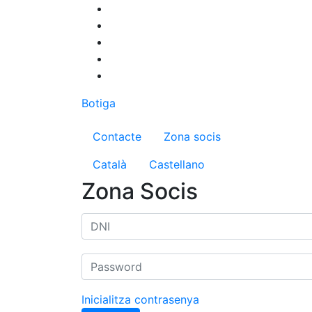
Vés
al
contingut
Botiga
Menú del compte d'us
Contacte
Zona socis
Català
Castellano
Zona Socis
Inicialitza contrasenya