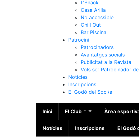
L'Snack
Casa Arilla
No accessible
Chill Out
Bar Piscina
Patrocini
Patrocinadors
Avantatges socials
Publicitat a la Revista
Vols ser Patrocinador de
Notícies
Inscripcions
El Godó del Soci/a
Inici
El Club
Àrea esportiv
Notícies
Inscripcions
El Godó d