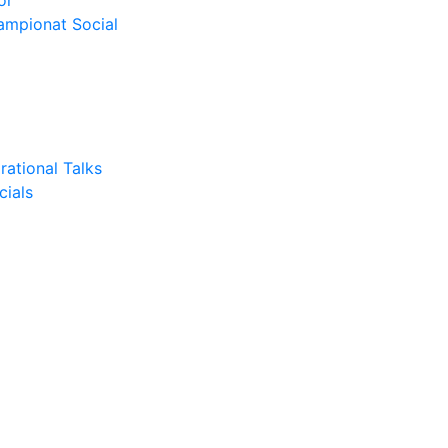
or
Campionat Social
rational Talks
cials