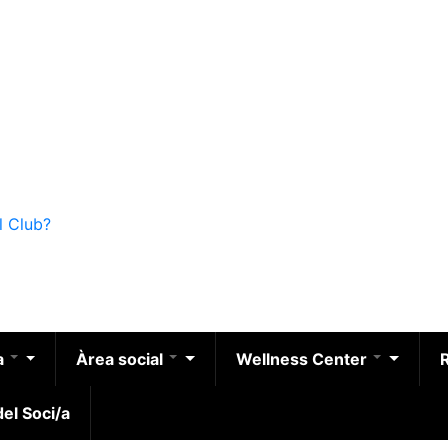
l Club?
a
Àrea social
Wellness Center
el Soci/a