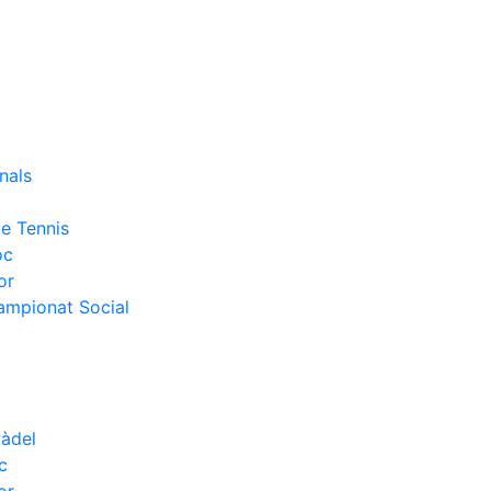
nals
e Tennis
oc
or
Campionat Social
Pàdel
c