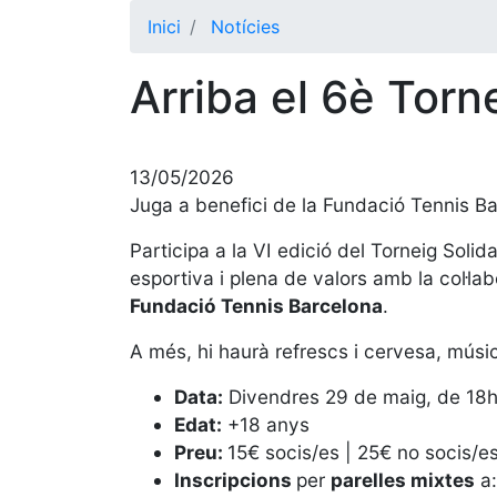
Inici
Notícies
Arriba el 6è Torn
13/05/2026
Juga a benefici de la Fundació Tennis Ba
Participa a la VI edició del Torneig Soli
esportiva i plena de valors amb la col·lab
Fundació Tennis Barcelona
.
A més, hi haurà refrescs i cervesa, músic
Data:
Divendres 29 de maig, de 18h
Edat:
+18 anys
Preu:
15€ socis/es | 25€ no socis/e
Inscripcions
per
parelles mixtes
a