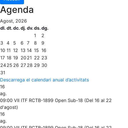
Agenda
Agost, 2026
dl.
dt.
dc.
dj.
dv.
ds.
dg.
1
2
3
4
5
6
7
8
9
10
11
12
13
14
15
16
17
18
19
20
21
22
23
24
25
26
27
28
29
30
31
Descarrega el calendari anual d’activitats
16
ag.
09:00
VII ITF RCTB-1899 Open Sub-18 (Del 16 al 22
d'agost)
16
ag.
09:00
VII ITF RCTB-1899 Open Sub-18 (Del 16 al 22