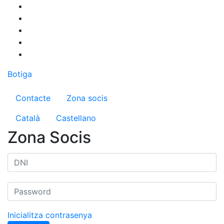
Vés
al
contingut
Botiga
Menú del compte d'usuari
Contacte
Zona socis
Català
Castellano
Zona Socis
Inicialitza contrasenya