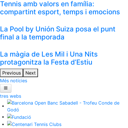
Tennis amb valors en família:
compartint esport, temps i emocions
La Pool by Unión Suiza posa el punt
final a la temporada
La màgia de Les Mil i Una Nits
protagonitza la Festa d’Estiu
Previous
Next
Més notícies
ltres webs
Inici
El Club
Àrea esportiva
Àrea social
Wellness Center
Restaurants
Patrocini
Notícies