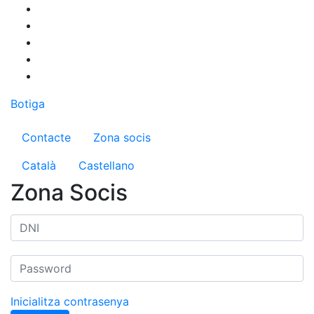
Vés
al
contingut
Botiga
Menú del compte d'usuari
Contacte
Zona socis
Català
Castellano
Zona Socis
Inicialitza contrasenya