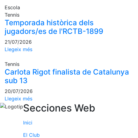
Escola de
Escola
Pàdel
Tennis
Campionat
Temporada històrica dels
Social Pàdel
jugadors/es de l'RCTB-1899
Quadres
21/07/2026
de joc
Llegeix més
Quadre
d'Honor
Tennis
Històric
Carlota Rigot finalista de Catalunya
del
sub 13
Campionat
Social
20/07/2026
Llegeix més
Normativa
Secciones Web
Altres esports
Inici
Àrea social
El Club