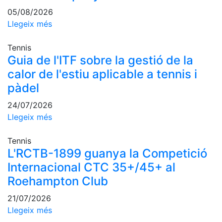
professionals
05/08/2026
Competicions
Llegeix més
Campionat
Tennis
Social de
Guia de l'ITF sobre la gestió de la
Tennis
calor de l'estiu aplicable a tennis i
Quadres
de Joc
pàdel
Quadre
24/07/2026
d'Honor
Llegeix més
Històric
del
Tennis
Campionat
L'RCTB-1899 guanya la Competició
Social
Internacional CTC 35+/45+ al
Fotos
Roehampton Club
Normativa
21/07/2026
Llegeix més
Pàdel