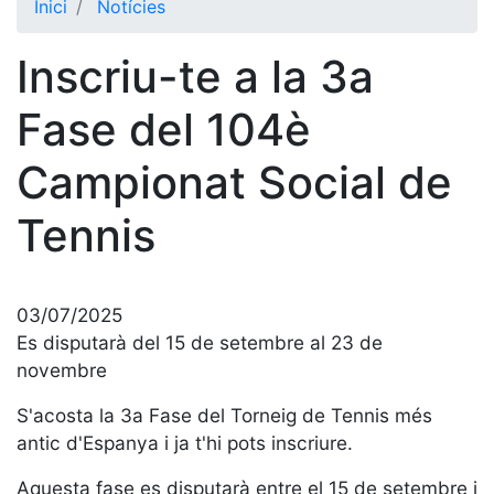
Inici
Notícies
El Club
Inscriu-te a la 3a
Història
La nostra
Fase del 104è
història
Campionat Social de
Cronologia
Presidents
Tennis
Organització
Junta
directiva
03/07/2025
Comissions
Es disputarà del 15 de setembre al 23 de
i comités
novembre
Estructura
S'acosta la 3a Fase del Torneig de Tennis més
executiva
antic d'Espanya i ja t'hi pots inscriure.
Fundació
Aquesta fase es disputarà entre el 15 de setembre i