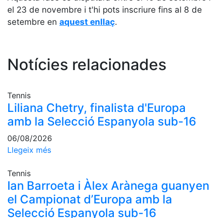
Serveis
el 23 de novembre i t'hi pots inscriure fins al 8 de
Instal·lacions
setembre en
aquest enllaç
.
Preguntes
Freqüents
(FAQs)
Notícies relacionades
Treballa amb
nosaltres
Tennis
Àrea esportiva
Liliana Chetry, finalista d'Europa
Tennis
amb la Selecció Espanyola sub-16
Escola de
06/08/2026
tennis
Llegeix més
Next Gen
Tennis
Palmarès
Ian Barroeta i Àlex Arànega guanyen
equips
el Campionat d’Europa amb la
Llegendes
Selecció Espanyola sub-16
Jugadors