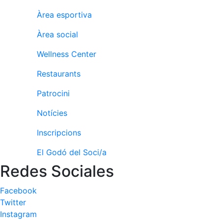
Activitats
Socials
Àrea esportiva
Sortides
Àrea social
culturals
Conferències
Wellness Center
i
Inspirational
Restaurants
Talks
Patrocini
Calendari
Notícies
d'Activitats
Socials
Inscripcions
Jocs de taula
El Godó del Soci/a
Penyes del
Club
Redes Sociales
Wellness
Facebook
Center
Twitter
Instagram
Servei de