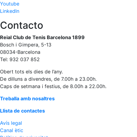
Youtube
fisiosalut
LinkedIn
Entrenaments
personals
Contacto
Activitats
dirigides
Reial Club de Tenis Barcelona 1899
Bosch i Gimpera, 5-13
Piscina
08034-Barcelona
Normativa
Tel: 932 037 852
Restaurants
Obert tots els dies de l’any.
De dilluns a divendres, de 7.00h a 23.00h.
Caps de setmana i festius, de 8.00h a 22.00h.
Restaurant
L'Snack
Treballa amb nosaltres
Casa Arilla
Llista de contactes
Chill Out
Avís legal
Bar
Canal ètic
Piscina