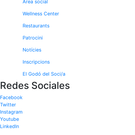
Activitats
Àrea social
Socials
Wellness Center
Sortides
culturals
Restaurants
Conferències
Patrocini
i
Inspirational
Notícies
Talks
Inscripcions
Calendari
d'Activitats
El Godó del Soci/a
Socials
Redes Sociales
Jocs de taula
Penyes del
Facebook
Club
Twitter
Instagram
Wellness
Youtube
Center
LinkedIn
Servei de