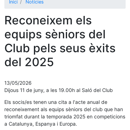
Inici
Notícies
El Club
Reconeixem els
Història
La nostra
equips sèniors del
història
Club pels seus èxits
Cronologia
Presidents
del 2025
Organització
Junta
directiva
13/05/2026
Comissions
Dijous 11 de juny, a les 19.00h al Saló del Club
i comités
Els socis/es tenen una cita a l'acte anual de
Estructura
reconeixement als equips sèniors del club que han
executiva
triomfat durant la temporada 2025 en competicions
Fundació
a Catalunya, Espanya i Europa.