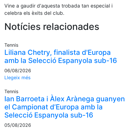
Serveis
Vine a gaudir d'aquesta trobada tan especial i
Instal·lacions
celebra els èxits del club.
Preguntes
Notícies relacionades
Freqüents
(FAQs)
Treballa amb
Tennis
nosaltres
Liliana Chetry, finalista d'Europa
Àrea esportiva
amb la Selecció Espanyola sub-16
06/08/2026
Tennis
Llegeix més
Escola de
tennis
Tennis
Next Gen
Ian Barroeta i Àlex Arànega guanyen
Palmarès
el Campionat d’Europa amb la
equips
Selecció Espanyola sub-16
Llegendes
05/08/2026
Jugadors