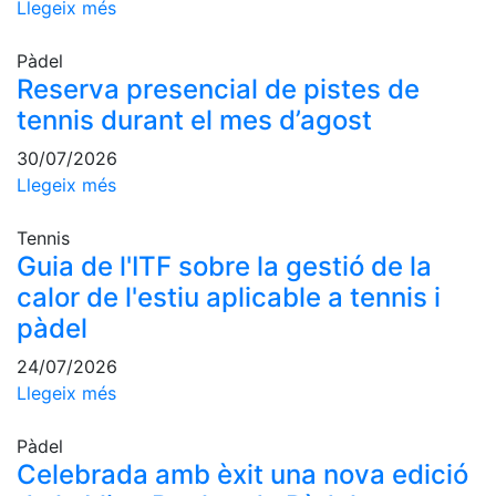
Llegeix més
professionals
Competicions
Pàdel
Reserva presencial de pistes de
Campionat
Social de
tennis durant el mes d’agost
Tennis
30/07/2026
Quadres
Llegeix més
de Joc
Quadre
Tennis
d'Honor
Guia de l'ITF sobre la gestió de la
Històric
calor de l'estiu aplicable a tennis i
del
pàdel
Campionat
Social
24/07/2026
Fotos
Llegeix més
Normativa
Pàdel
Celebrada amb èxit una nova edició
Pàdel