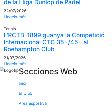
de la Lliga Dunlop de Pàdel
Escola de
Pàdel
22/07/2026
Campionat
Llegeix més
Social Pàdel
Tennis
Quadres
L'RCTB-1899 guanya la Competició
de joc
Internacional CTC 35+/45+ al
Quadre
d'Honor
Roehampton Club
Històric
21/07/2026
del
Llegeix més
Campionat
Secciones Web
Social
Normativa
Inici
Altres esports
El Club
Àrea social
Àrea esportiva