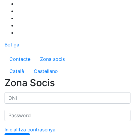
Vés
al
contingut
Botiga
Menú del compte d'usuari
Contacte
Zona socis
Català
Castellano
Zona Socis
Inicialitza contrasenya