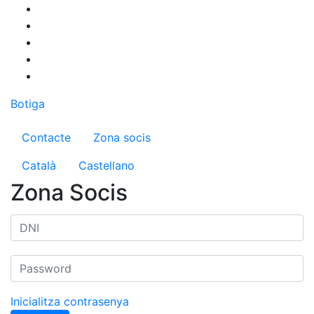
Vés
al
contingut
Botiga
Menú del compte d'usuari
Contacte
Zona socis
Català
Castellano
Zona Socis
Inicialitza contrasenya