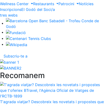
Wellness Center
Restaurants
Patrocini
Notícies
Inscripcions
El Godó del Soci/a
ltres webs
Subscriu-te a
Recomanem
T'agrada viatjar? Descobreix les novetats i propostes que