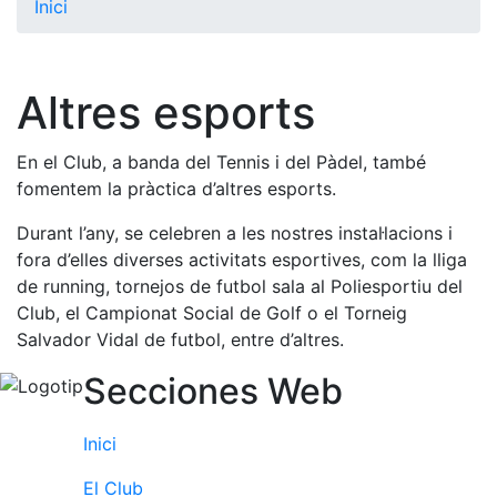
Inici
El Club
Història
Altres esports
La nostra
història
En el Club, a banda del Tennis i del Pàdel, també
Cronologia
fomentem la pràctica d’altres esports.
Presidents
Durant l’any, se celebren a les nostres instal·lacions i
Organització
fora d’elles diverses activitats esportives, com la lliga
de running, tornejos de futbol sala al Poliesportiu del
Junta
directiva
Club, el Campionat Social de Golf o el Torneig
Salvador Vidal de futbol, entre d’altres.
Comissions
i comités
Secciones Web
Estructura
executiva
Inici
Fundació
El Club