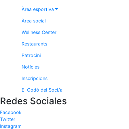
Serveis
Àrea esportiva
Instal·lacions
Preguntes
Àrea social
Freqüents
(FAQs)
Wellness Center
Treballa amb
Restaurants
nosaltres
Patrocini
Àrea esportiva
Notícies
Tennis
Inscripcions
Escola de
tennis
El Godó del Soci/a
Next Gen
Redes Sociales
Palmarès
equips
Facebook
Llegendes
Twitter
Instagram
Jugadors