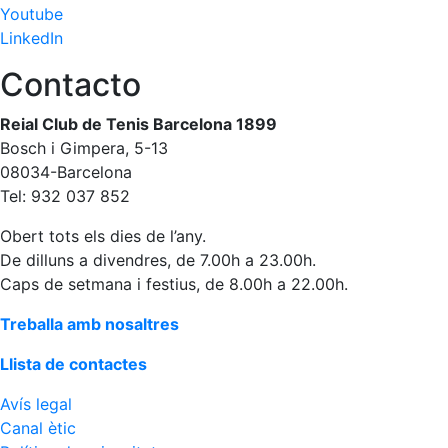
Youtube
professionals
LinkedIn
Competicions
Contacto
Campionat
Social de
Tennis
Reial Club de Tenis Barcelona 1899
Bosch i Gimpera, 5-13
Quadres
08034-Barcelona
de Joc
Tel: 932 037 852
Quadre
d'Honor
Obert tots els dies de l’any.
Històric
De dilluns a divendres, de 7.00h a 23.00h.
del
Caps de setmana i festius, de 8.00h a 22.00h.
Campionat
Social
Treballa amb nosaltres
Fotos
Llista de contactes
Normativa
Avís legal
Pàdel
Canal ètic