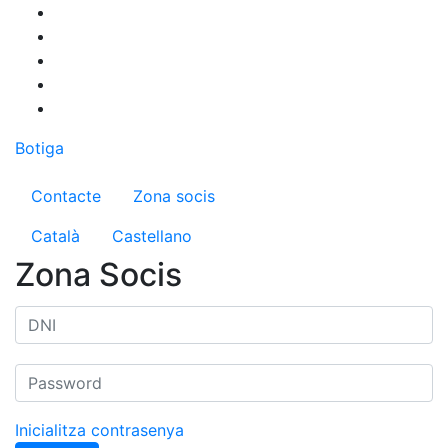
Vés
al
contingut
Botiga
Menú del compte d'usuari
Contacte
Zona socis
Català
Castellano
Zona Socis
Inicialitza contrasenya