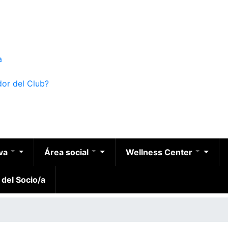
a
dor del Club?
iva
Área social
Wellness Center
 del Socio/a