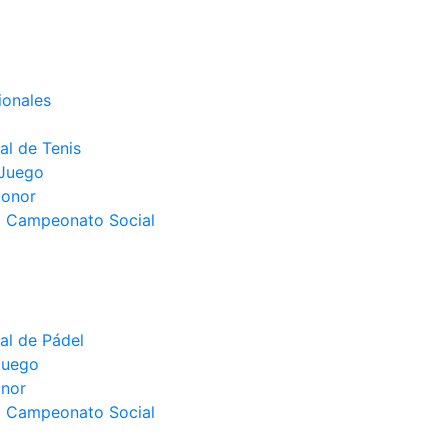
ionales
l de Tenis
 Juego
Honor
el Campeonato Social
l de Pádel
juego
nor
el Campeonato Social