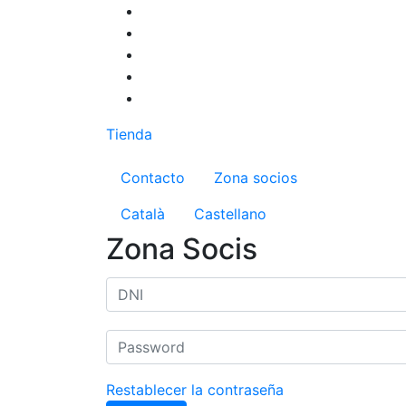
Pasar
al
contenido
principal
Tienda
Menú del compte d'us
Contacto
Zona socios
Català
Castellano
Zona Socis
Restablecer la contraseña