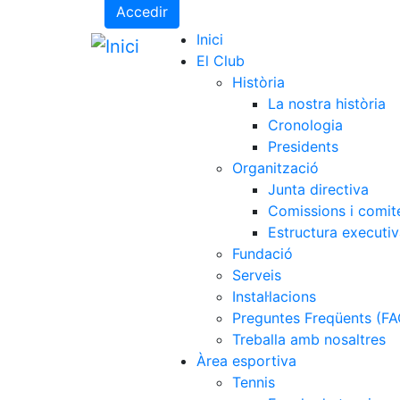
Accedir
Inici
El Club
Història
La nostra història
Cronologia
Presidents
Organització
Junta directiva
Comissions i comit
Estructura executi
Fundació
Serveis
Instal·lacions
Preguntes Freqüents (FA
Treballa amb nosaltres
Àrea esportiva
Tennis