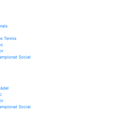
nals
e Tennis
oc
or
Campionat Social
Pàdel
c
or
Campionat Social