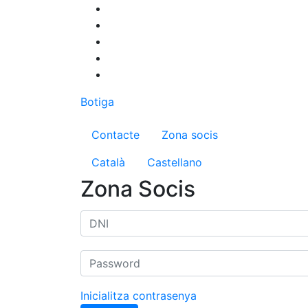
Vés
al
contingut
Botiga
Menú del compte d'us
Contacte
Zona socis
Català
Castellano
Zona Socis
Inicialitza contrasenya