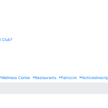
l Club?
Wellness Center
Restaurants
Patrocini
Notícies
Inscri