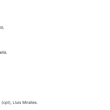
il.
llà.
cpt), Lluis Miralles.