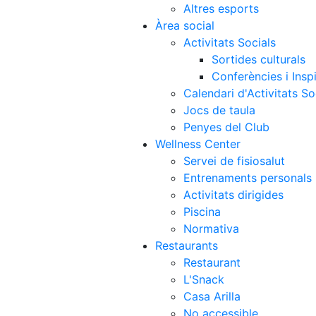
Altres esports
Àrea social
Activitats Socials
Sortides culturals
Conferències i Inspi
Calendari d'Activitats So
Jocs de taula
Penyes del Club
Wellness Center
Servei de fisiosalut
Entrenaments personals
Activitats dirigides
Piscina
Normativa
Restaurants
Restaurant
L'Snack
Casa Arilla
No accessible