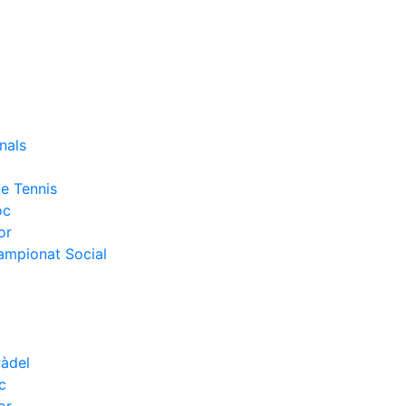
nals
e Tennis
oc
or
Campionat Social
Pàdel
c