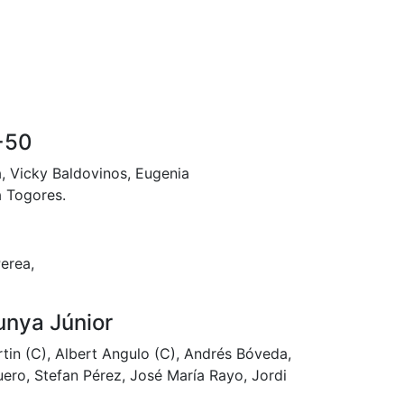
+50
, Vicky Baldovinos, Eugenia
a Togores.
Perea,
unya Júnior
in (C), Albert Angulo (C), Andrés Bóveda,
ero, Stefan Pérez, José María Rayo, Jordi