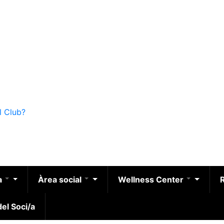
l Club?
a
Àrea social
Wellness Center
el Soci/a