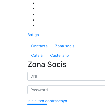
Vés
al
contingut
Botiga
Menú del compte d'us
Contacte
Zona socis
Català
Castellano
Zona Socis
Inicialitza contrasenya