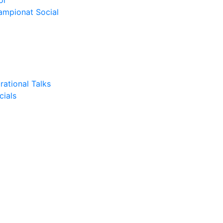
or
Campionat Social
rational Talks
cials