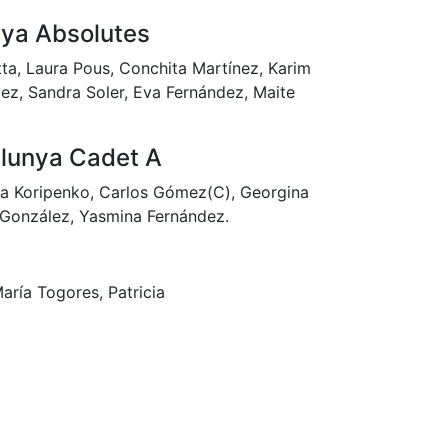
ya Absolutes
tta, Laura Pous, Conchita Martínez, Karim
z, Sandra Soler, Eva Fernández, Maite
lunya Cadet A
ina Koripenko, Carlos Gómez(C), Georgina
 González, Yasmina Fernández.
aría Togores, Patricia