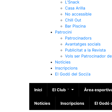
L'Snack
Casa Arilla
No accessible
Chill Out
Bar Piscina
Patrocini
Patrocinadors
Avantatges socials
Publicitat a la Revista
Vols ser Patrocinador de
Notícies
Inscripcions
El Godó del Soci/a
Inici
El Club
Àrea esportiv
Notícies
Inscripcions
El Godó d