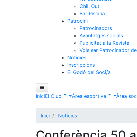
Chill Out
Bar Piscina
Patrocini
Patrocinadors
Avantatges socials
Publicitat a la Revista
Vols ser Patrocinador de
Notícies
Inscripcions
El Godó del Soci/a
Inici
El Club
Àrea esportiva
Àrea soc
Inici
Notícies
Conferència 50 an