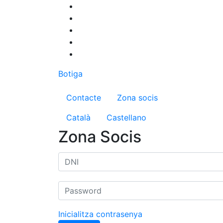
Vés
al
contingut
Botiga
Menú del compte d'us
Contacte
Zona socis
Català
Castellano
Zona Socis
Inicialitza contrasenya