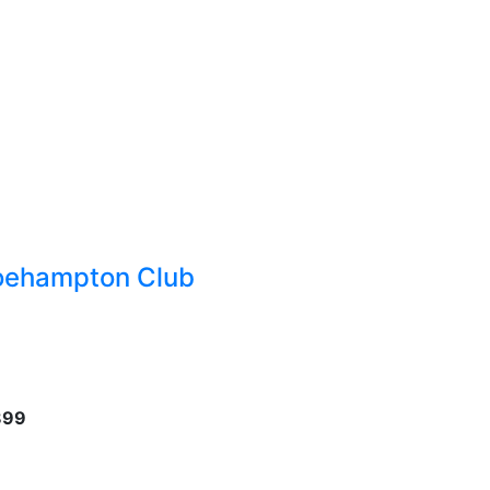
Roehampton Club
899