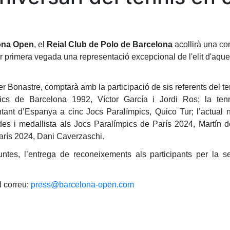
ona Open
, el
Reial Club de Polo de Barcelona
acollirà una co
per primera vegada una representació excepcional de l'elit d'aqu
r Bonastre, comptarà amb la participació de sis referents del te
ics de Barcelona 1992, Víctor García i Jordi Ros; la ten
ntant d’Espanya a cinc Jocs Paralímpics, Quico Tur; l’actua
es i medallista als Jocs Paralímpics de París 2024, Martín d
París 2024, Dani Caverzaschi.
untes, l’entrega de reconeixements als participants per la se
l correu:
press@barcelona-open.com