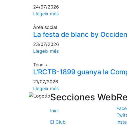
24/07/2026
Llegeix més
Àrea social
La festa de blanc by Occident,
23/07/2026
Llegeix més
Tennis
L'RCTB-1899 guanya la Comp
21/07/2026
Llegeix més
Secciones Web
Re
Fac
Inici
Twit
El Club
Inst