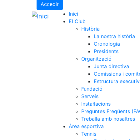
Accedir
Inici
El Club
Història
La nostra història
Cronologia
Presidents
Organització
Junta directiva
Comissions i comit
Estructura executi
Fundació
Serveis
Instal·lacions
Preguntes Freqüents (FA
Treballa amb nosaltres
Àrea esportiva
Tennis