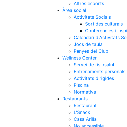
Altres esports
Àrea social
Activitats Socials
Sortides culturals
Conferències i Inspi
Calendari d'Activitats So
Jocs de taula
Penyes del Club
Wellness Center
Servei de fisiosalut
Entrenaments personals
Activitats dirigides
Piscina
Normativa
Restaurants
Restaurant
L'Snack
Casa Arilla
No accessible