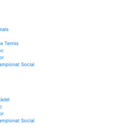
nals
e Tennis
oc
or
Campionat Social
Pàdel
c
or
Campionat Social