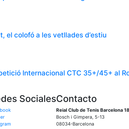
 el colofó a les vetllades d’estiu
etició Internacional CTC 35+/45+ al 
des Sociales
Contacto
ebook
Reial Club de Tenis Barcelona 1
ter
Bosch i Gimpera, 5-13
agram
08034-Barcelona