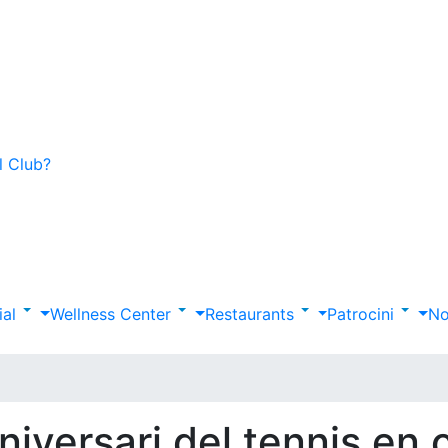
l Club?
ial
Wellness Center
Restaurants
Patrocini
No
iversari del tennis en 