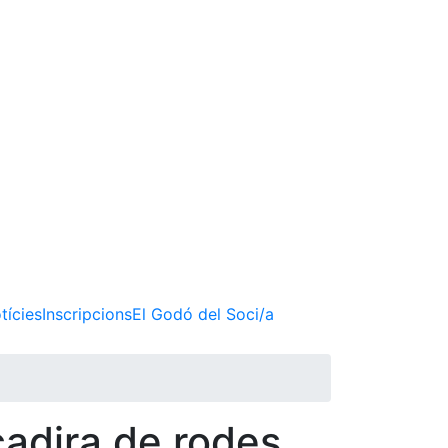
tícies
Inscripcions
El Godó del Soci/a
cadira de rodes