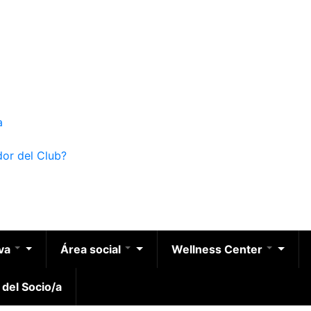
a
dor del Club?
iva
Área social
Wellness Center
 del Socio/a