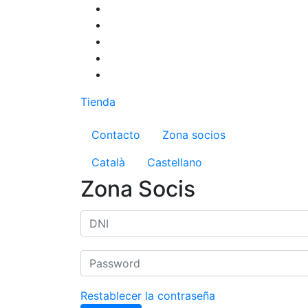
Pasar
al
contenido
principal
Tienda
Menú del compte d'us
Contacto
Zona socios
Català
Castellano
Zona Socis
Restablecer la contraseña