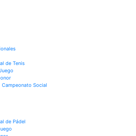
ionales
l de Tenis
 Juego
Honor
el Campeonato Social
l de Pádel
juego