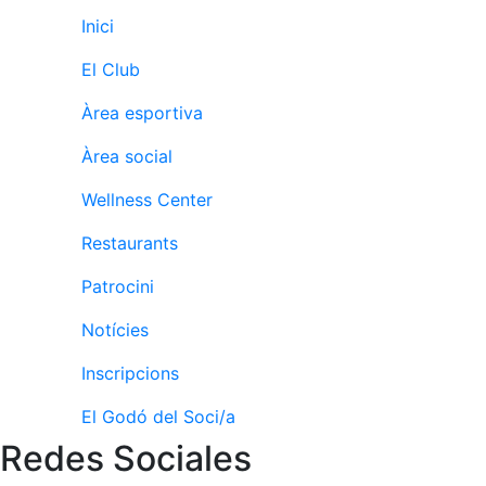
Activitats
Socials
Inici
Sortides
El Club
culturals
Àrea esportiva
Conferències
i
Àrea social
Inspirational
Talks
Wellness Center
Calendari
Restaurants
d'Activitats
Socials
Patrocini
Jocs de taula
Notícies
Penyes del
Club
Inscripcions
Wellness
El Godó del Soci/a
Center
Redes Sociales
Servei de