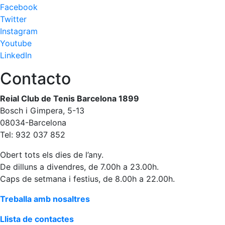
Facebook
fisiosalut
Twitter
Entrenaments
Instagram
personals
Youtube
Activitats
LinkedIn
dirigides
Contacto
Piscina
Normativa
Reial Club de Tenis Barcelona 1899
Bosch i Gimpera, 5-13
Restaurants
08034-Barcelona
Tel: 932 037 852
Restaurant
Obert tots els dies de l’any.
L'Snack
De dilluns a divendres, de 7.00h a 23.00h.
Casa Arilla
Caps de setmana i festius, de 8.00h a 22.00h.
Chill Out
Treballa amb nosaltres
Bar
Piscina
Llista de contactes