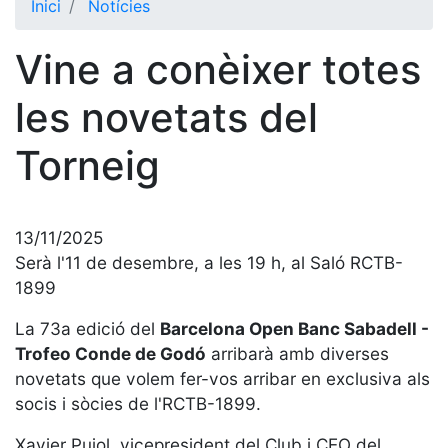
Inici
Notícies
El Club
Vine a conèixer totes
Història
La nostra
les novetats del
història
Torneig
Cronologia
Presidents
Organització
13/11/2025
Junta
Serà l'11 de desembre, a les 19 h, al Saló RCTB-
directiva
1899
Comissions
La 73a edició del
Barcelona Open Banc Sabadell -
i comités
Trofeo Conde de Godó
arribarà amb diverses
Estructura
novetats que volem fer-vos arribar en exclusiva als
executiva
socis i sòcies de l'RCTB-1899.
Fundació
Xavier Pujol, vicepresident del Club i CEO del