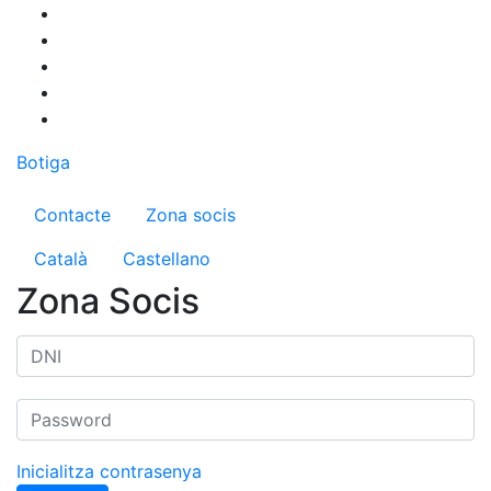
Vés
al
contingut
Botiga
Menú del compte d'usuari
Contacte
Zona socis
Català
Castellano
Zona Socis
Inicialitza contrasenya