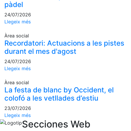
pàdel
Escola de
Pàdel
24/07/2026
Campionat
Llegeix més
Social Pàdel
Quadres
Àrea social
de joc
Recordatori: Actuacions a les pistes
durant el mes d'agost
Quadre
d'Honor
24/07/2026
Històric
Llegeix més
del
Campionat
Àrea social
Social
La festa de blanc by Occident, el
Normativa
colofó a les vetllades d’estiu
Altres esports
23/07/2026
Llegeix més
Àrea social
Secciones Web