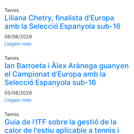
professionals
Tennis
Competicions
Liliana Chetry, finalista d'Europa
Campionat
amb la Selecció Espanyola sub-16
Social de
Tennis
06/08/2026
Llegeix més
Quadres
de Joc
Tennis
Quadre
Ian Barroeta i Àlex Arànega guanyen
d'Honor
el Campionat d’Europa amb la
Històric
Selecció Espanyola sub-16
del
Campionat
05/08/2026
Social
Llegeix més
Fotos
Tennis
Normativa
Guia de l'ITF sobre la gestió de la
Pàdel
calor de l'estiu aplicable a tennis i