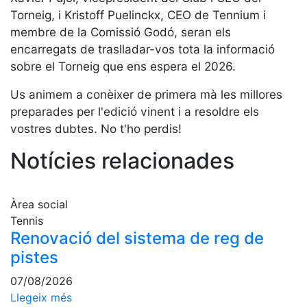
Serveis
Torneig, i Kristoff Puelinckx, CEO de Tennium i
Instal·lacions
membre de la Comissió Godó, seran els
Preguntes
encarregats de traslladar-vos tota la informació
Freqüents
sobre el Torneig que ens espera el 2026.
(FAQs)
Us animem a conèixer de primera mà les millores
Treballa amb
nosaltres
preparades per l'edició vinent i a resoldre els
vostres dubtes. No t'ho perdis!
Àrea esportiva
Notícies relacionades
Tennis
Escola de
Àrea social
tennis
Tennis
Next Gen
Renovació del sistema de reg de
Palmarès
pistes
equips
07/08/2026
Llegendes
Llegeix més
Jugadors