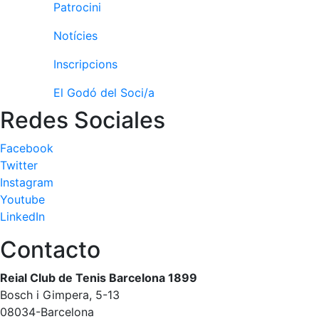
Patrocini
fisiosalut
Entrenaments
Notícies
personals
Inscripcions
Activitats
dirigides
El Godó del Soci/a
Piscina
Redes Sociales
Normativa
Facebook
Restaurants
Twitter
Instagram
Youtube
Restaurant
LinkedIn
L'Snack
Contacto
Casa Arilla
Chill Out
Reial Club de Tenis Barcelona 1899
Bar
Bosch i Gimpera, 5-13
Piscina
08034-Barcelona