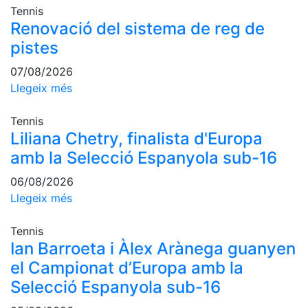
professionals
Tennis
Renovació del sistema de reg de
Competicions
pistes
Campionat
Social de
07/08/2026
Tennis
Llegeix més
Quadres
de Joc
Tennis
Liliana Chetry, finalista d'Europa
Quadre
d'Honor
amb la Selecció Espanyola sub-16
Històric
06/08/2026
del
Llegeix més
Campionat
Social
Tennis
Fotos
Ian Barroeta i Àlex Arànega guanyen
el Campionat d’Europa amb la
Normativa
Selecció Espanyola sub-16
Pàdel