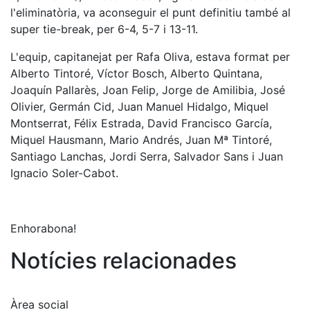
Serveis
l'eliminatòria, va aconseguir el punt definitiu també al
Instal·lacions
super tie-break, per 6-4, 5-7 i 13-11.
Preguntes
L'equip, capitanejat per Rafa Oliva, estava format per
Freqüents
Alberto Tintoré, Víctor Bosch, Alberto Quintana,
(FAQs)
Joaquín Pallarès, Joan Felip, Jorge de Amilibia, José
Treballa amb
Olivier, Germán Cid, Juan Manuel Hidalgo, Miquel
nosaltres
Montserrat, Félix Estrada, David Francisco García,
Miquel Hausmann, Mario Andrés, Juan Mª Tintoré,
Àrea esportiva
Santiago Lanchas, Jordi Serra, Salvador Sans i Juan
Tennis
Ignacio Soler-Cabot.
Escola de
tennis
Enhorabona!
Next Gen
Palmarès
Notícies relacionades
equips
Llegendes
Àrea social
Jugadors