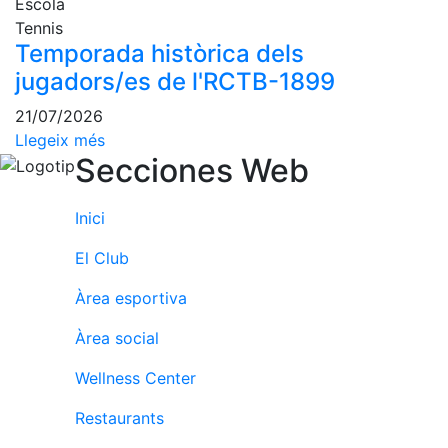
Activitats
Escola
Socials
Tennis
Temporada històrica dels
Sortides
jugadors/es de l'RCTB-1899
culturals
Conferències
21/07/2026
i
Llegeix més
Inspirational
Secciones Web
Talks
Calendari
Inici
d'Activitats
Socials
El Club
Jocs de taula
Àrea esportiva
Penyes del
Club
Àrea social
Wellness Center
Wellness
Center
Restaurants
Servei de