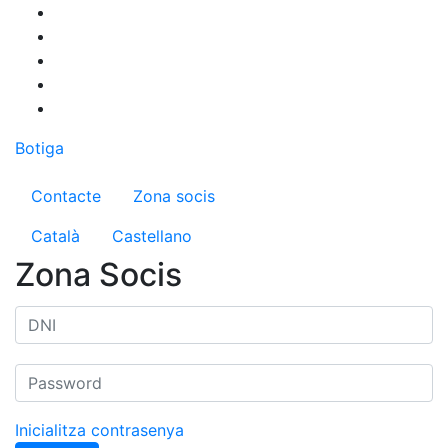
Vés
al
contingut
Botiga
Menú del compte d'usuari
Contacte
Zona socis
Català
Castellano
Zona Socis
Inicialitza contrasenya