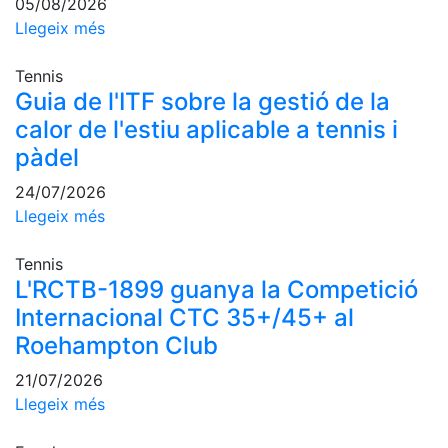
05/08/2026
Escola de
Llegeix més
Pàdel
Campionat
Tennis
Social Pàdel
Guia de l'ITF sobre la gestió de la
Quadres
calor de l'estiu aplicable a tennis i
de joc
pàdel
Quadre
d'Honor
24/07/2026
Llegeix més
Històric
del
Campionat
Tennis
Social
L'RCTB-1899 guanya la Competició
Internacional CTC 35+/45+ al
Normativa
Roehampton Club
Altres esports
21/07/2026
Llegeix més
Àrea social