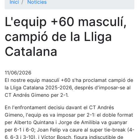
Inici
Notícies
El Club
L'equip +60 masculí,
Història
La nostra
campió de la Lliga
història
Catalana
Cronologia
Presidents
Organització
11/06/2026
El nostre equip masculí +60 s'ha proclamat campió de
Junta
directiva
la Lliga Catalana 2025-2026, després d'imposar-se al
CT Andrés Gimeno per 2-1.
Comissions
i comités
En l'enfrontament decisiu davant el CT Andrés
Estructura
Gimeno, l'equip es va imposar per 2-1: el doble format
executiva
per Alberto Quintana i Jorge de Amilibia va guanyar
per 6-1 i 6-0; Joan Felip va caure al super tie-break (4-
Fundació
6, 6-3 i 3-10), i Víctor Bosch, figura indiscutible de