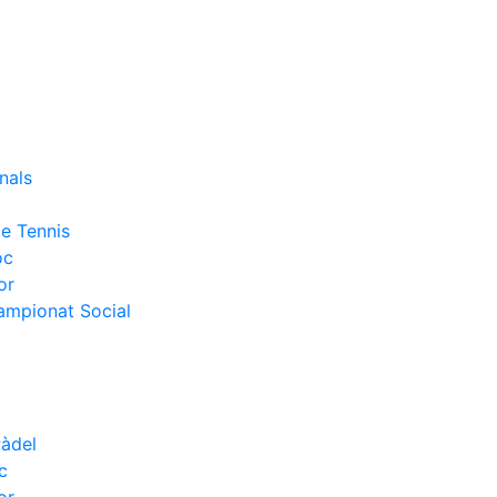
nals
e Tennis
oc
or
Campionat Social
Pàdel
c