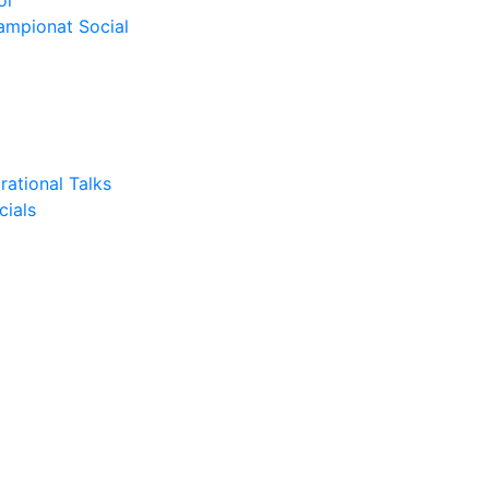
or
Campionat Social
rational Talks
cials