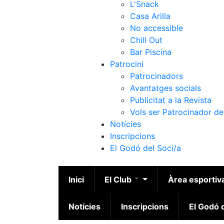
L'Snack
Casa Arilla
No accessible
Chill Out
Bar Piscina
Patrocini
Patrocinadors
Avantatges socials
Publicitat a la Revista
Vols ser Patrocinador de
Notícies
Inscripcions
El Godó del Soci/a
Inici
El Club
Àrea esportiv
Notícies
Inscripcions
El Godó d