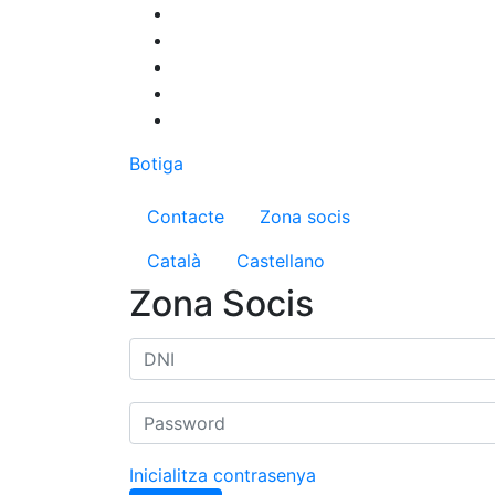
Vés
al
contingut
Botiga
Menú del compte d'us
Contacte
Zona socis
Català
Castellano
Zona Socis
Inicialitza contrasenya