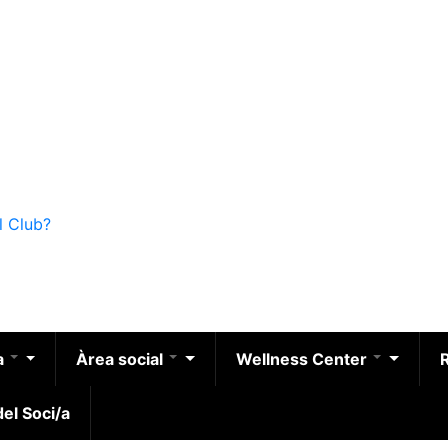
l Club?
a
Àrea social
Wellness Center
el Soci/a