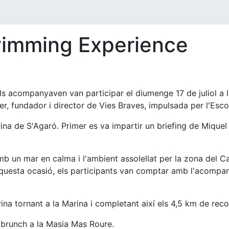
wimming Experience
els acompanyaven van participar el diumenge 17 de juliol a
r, fundador i director de Vies Braves, impulsada per l'Esc
rina de S'Agaró. Primer es va impartir un briefing de Miquel 
 amb un mar en calma i l'ambient assolellat per la zona del 
questa ocasió, els participants van comptar amb l'acompa
ina tornant a la Marina i completant així els 4,5 km de reco
it brunch a la Masia Mas Roure.