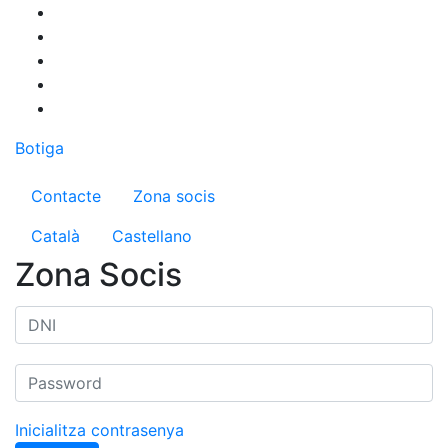
Vés
al
contingut
Botiga
Menú del compte d'usuari
Contacte
Zona socis
Català
Castellano
Zona Socis
Inicialitza contrasenya