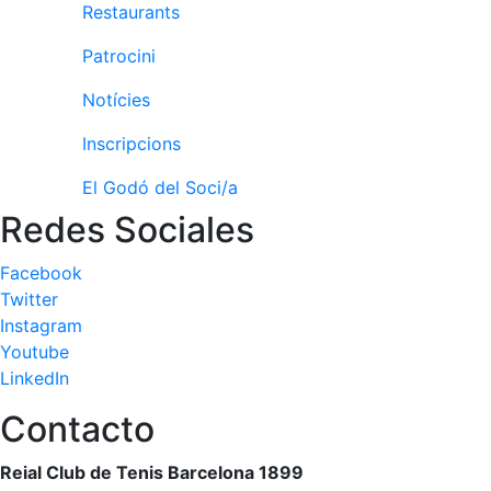
Activitats
Restaurants
Socials
Patrocini
Sortides
culturals
Notícies
Conferències
i
Inscripcions
Inspirational
Talks
El Godó del Soci/a
Redes Sociales
Calendari
d'Activitats
Facebook
Socials
Twitter
Jocs de taula
Instagram
Penyes del
Youtube
Club
LinkedIn
Wellness
Contacto
Center
Reial Club de Tenis Barcelona 1899
Servei de