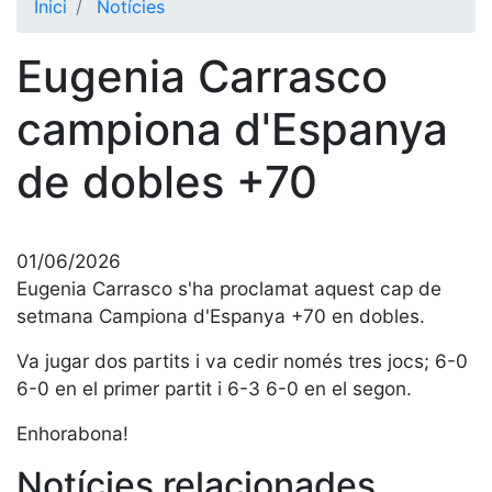
Inici
Notícies
El Club
Eugenia Carrasco
Història
La nostra
campiona d'Espanya
història
de dobles +70
Cronologia
Presidents
Organització
01/06/2026
Junta
Eugenia Carrasco s'ha proclamat aquest cap de
directiva
setmana Campiona d'Espanya +70 en dobles.
Comissions
Va jugar dos partits i va cedir només tres jocs; 6-0
i comités
6-0 en el primer partit i 6-3 6-0 en el segon.
Estructura
executiva
Enhorabona!
Fundació
Notícies relacionades