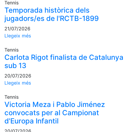
Tennis
professionals
Temporada històrica dels
Competicions
jugadors/es de l'RCTB-1899
Campionat
21/07/2026
Social de
Tennis
Llegeix més
Quadres
Tennis
de Joc
Carlota Rigot finalista de Catalunya
Quadre
sub 13
d'Honor
Històric
20/07/2026
del
Llegeix més
Campionat
Social
Tennis
Fotos
Victoria Meza i Pablo Jiménez
convocats per al Campionat
Normativa
d'Europa Infantil
Pàdel
20/07/2026