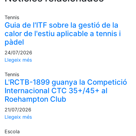
Serveis
Instal·lacions
Tennis
Preguntes
Guia de l'ITF sobre la gestió de la
Freqüents
calor de l'estiu aplicable a tennis i
(FAQs)
pàdel
Treballa amb
nosaltres
24/07/2026
Llegeix més
Àrea esportiva
Tennis
Tennis
L'RCTB-1899 guanya la Competició
Escola de
Internacional CTC 35+/45+ al
tennis
Roehampton Club
Next Gen
21/07/2026
Palmarès
equips
Llegeix més
Llegendes
Escola
Jugadors