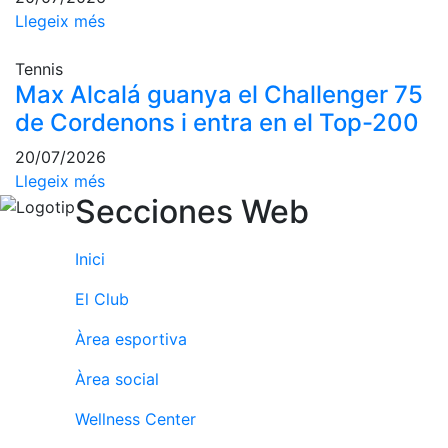
Escola de
Llegeix més
Pàdel
Campionat
Tennis
Social Pàdel
Max Alcalá guanya el Challenger 75
de Cordenons i entra en el Top-200
Quadres
de joc
20/07/2026
Quadre
Llegeix més
d'Honor
Secciones Web
Històric
del
Inici
Campionat
Social
El Club
Normativa
Àrea esportiva
Altres esports
Àrea social
Àrea social
Wellness Center