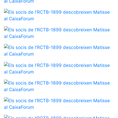
professionals
Competicions
Campionat
Social de
Tennis
Quadres
de Joc
Quadre
d'Honor
Històric
del
Campionat
Social
Fotos
Normativa
Pàdel