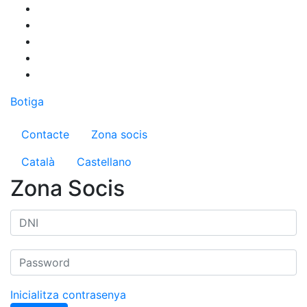
Vés
al
contingut
Botiga
Menú del compte d'usuari
Contacte
Zona socis
Català
Castellano
Zona Socis
Inicialitza contrasenya