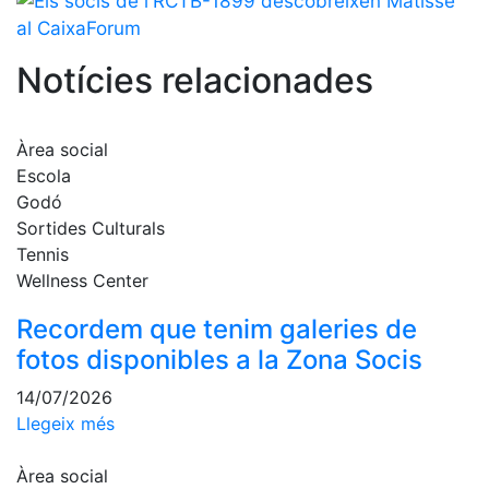
Escola de
Pàdel
Notícies relacionades
Campionat
Social Pàdel
Quadres
Àrea social
de joc
Escola
Quadre
Godó
d'Honor
Sortides Culturals
Històric
Tennis
del
Wellness Center
Campionat
Social
Recordem que tenim galeries de
Normativa
fotos disponibles a la Zona Socis
Altres esports
14/07/2026
Llegeix més
Àrea social
Àrea social