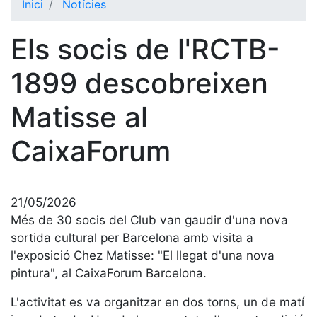
Inici
Notícies
El Club
Els socis de l'RCTB-
Història
La nostra
1899 descobreixen
història
Matisse al
Cronologia
Presidents
CaixaForum
Organització
Junta
directiva
21/05/2026
Comissions
Més de 30 socis del Club van gaudir d'una nova
i comités
sortida cultural per Barcelona amb visita a
l'exposició Chez Matisse: "El llegat d'una nova
Estructura
executiva
pintura", al CaixaForum Barcelona.
Fundació
L'activitat es va organitzar en dos torns, un de matí