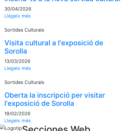
fisiosalut
30/04/2026
Entrenaments
Llegeix més
personals
Activitats
Sortides Culturals
dirigides
Visita cultural a l'exposició de
Piscina
Sorolla
Normativa
13/03/2026
Restaurants
Llegeix més
Sortides Culturals
Restaurant
L'Snack
Oberta la inscripció per visitar
Casa Arilla
l'exposició de Sorolla
Chill Out
19/02/2026
Bar
Llegeix més
Piscina
Secciones Web