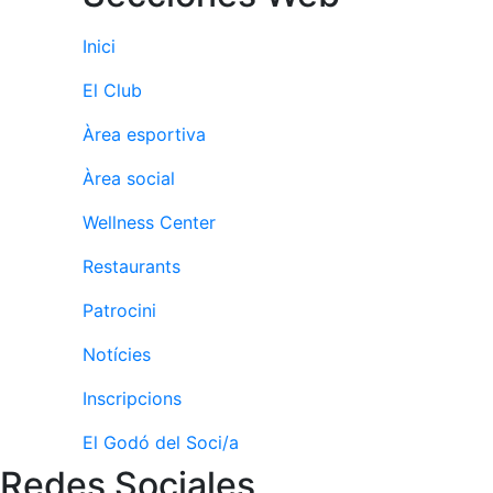
Patrocini
Inici
Patrocinadors
El Club
Avantatges
socials
Àrea esportiva
Publicitat a la
Àrea social
Revista
Wellness Center
Vols ser
Patrocinador
Restaurants
del Club?
Patrocini
Notícies
Notícies
Inscripcions
Inscripcions
El
Godó
El Godó del Soci/a
del
Redes Sociales
Soci/a