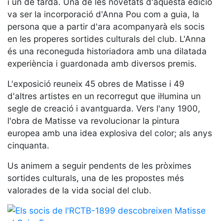
i un de tarda. Una de les novetats d'aquesta edició
Serveis
va ser la incorporació d'Anna Pou com a guia, la
Instal·lacions
persona que a partir d'ara acompanyarà els socis
Preguntes
en les properes sortides culturals del club. L'Anna
Freqüents
és una reconeguda historiadora amb una dilatada
(FAQs)
experiència i guardonada amb diversos premis.
Treballa amb
nosaltres
L'exposició reuneix 45 obres de Matisse i 49
d'altres artistes en un recorregut que il·lumina un
Àrea esportiva
segle de creació i avantguarda. Vers l'any 1900,
l'obra de Matisse va revolucionar la pintura
Tennis
europea amb una idea explosiva del color; als anys
Escola de
cinquanta.
tennis
Next Gen
Us animem a seguir pendents de les pròximes
sortides culturals, una de les propostes més
Palmarès
equips
valorades de la vida social del club.
Llegendes
Jugadors