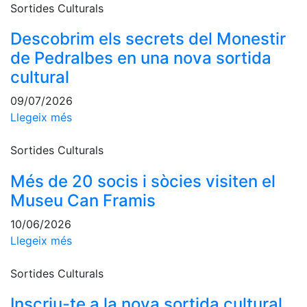
Activitats
Sortides Culturals
Socials
Descobrim els secrets del Monestir
Sortides
culturals
de Pedralbes en una nova sortida
cultural
Conferències
i
09/07/2026
Inspirational
Talks
Llegeix més
Calendari
Sortides Culturals
d'Activitats
Socials
Més de 20 socis i sòcies visiten el
Jocs de taula
Museu Can Framis
Penyes del
10/06/2026
Club
Llegeix més
Wellness
Sortides Culturals
Center
Inscriu-te a la nova sortida cultural
Servei de