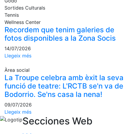
Godó
fisiosalut
Sortides Culturals
Entrenaments
Tennis
personals
Wellness Center
Recordem que tenim galeries de
Activitats
dirigides
fotos disponibles a la Zona Socis
Piscina
14/07/2026
Normativa
Llegeix més
Restaurants
Àrea social
La Troupe celebra amb èxit la seva
funció de teatre: L'RCTB se'n va de
Restaurant
Bodorrio. Se'ns casa la nena!
L'Snack
Casa Arilla
09/07/2026
Llegeix més
Chill Out
Secciones Web
Bar
Piscina