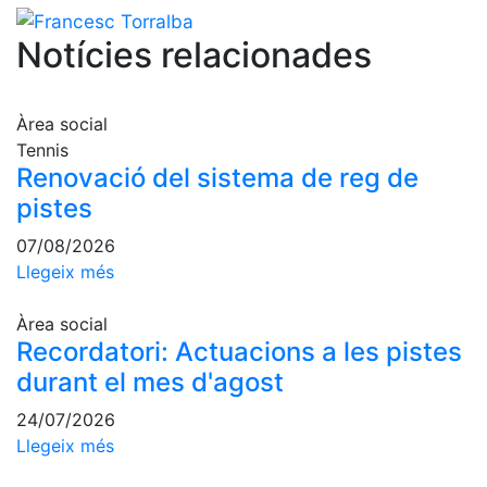
Escola de
Pàdel
Notícies relacionades
Campionat
Social Pàdel
Àrea social
Quadres
Tennis
de joc
Renovació del sistema de reg de
Quadre
pistes
d'Honor
Històric
07/08/2026
del
Llegeix més
Campionat
Social
Àrea social
Recordatori: Actuacions a les pistes
Normativa
durant el mes d'agost
Altres esports
24/07/2026
Àrea social
Llegeix més