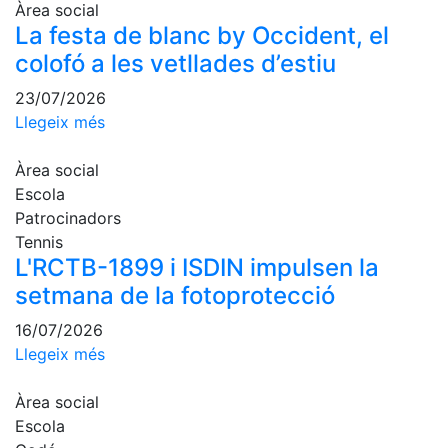
Activitats
Àrea social
Socials
La festa de blanc by Occident, el
Sortides
colofó a les vetllades d’estiu
culturals
23/07/2026
Conferències
Llegeix més
i
Inspirational
Talks
Àrea social
Escola
Calendari
Patrocinadors
d'Activitats
Tennis
Socials
L'RCTB-1899 i ISDIN impulsen la
Jocs de taula
setmana de la fotoprotecció
Penyes del
16/07/2026
Club
Llegeix més
Wellness
Center
Àrea social
Escola
Servei de