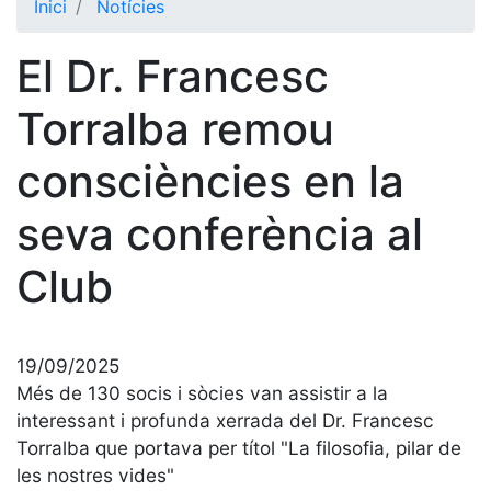
Inici
Notícies
El Club
El Dr. Francesc
Història
La nostra
Torralba remou
història
consciències en la
Cronologia
Presidents
seva conferència al
Organització
Club
Junta
directiva
Comissions
i comités
19/09/2025
Més de 130 socis i sòcies van assistir a la
Estructura
executiva
interessant i profunda xerrada del Dr. Francesc
Torralba que portava per títol "La filosofia, pilar de
Fundació
les nostres vides"