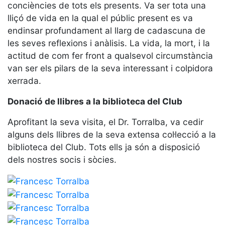
conciències de tots els presents. Va ser tota una
professionals
lliçó de vida en la qual el públic present es va
Competicions
endinsar profundament al llarg de cadascuna de
Campionat
les seves reflexions i anàlisis. La vida, la mort, i la
Social de
actitud de com fer front a qualsevol circumstància
Tennis
van ser els pilars de la seva interessant i colpidora
Quadres
xerrada.
de Joc
Donació de llibres a la biblioteca del Club
Quadre
d'Honor
Aprofitant la seva visita, el Dr. Torralba, va cedir
Històric
alguns dels llibres de la seva extensa col·lecció a la
del
biblioteca del Club. Tots ells ja són a disposició
Campionat
Social
dels nostres socis i sòcies.
Fotos
Normativa
Pàdel