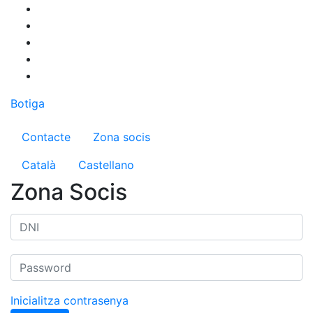
Vés
al
contingut
Botiga
Menú del compte d'usuari
Contacte
Zona socis
Català
Castellano
Zona Socis
Inicialitza contrasenya