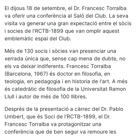
Serveis
El dijous 18 de setembre, el Dr. Francesc Torralba
Instal·lacions
va oferir una conferència al Saló del Club. La seva
Preguntes
visita va generar una gran expectació entre el sòcis
Freqüents
i socies de l'RCTB-1899 que van omplir aquest
(FAQs)
emblemàtic espai del Club.
Treballa amb
nosaltres
Més de 130 socis i sòcies van presenciar una
xerrada única que, sense cap mena de dubte, no
Àrea esportiva
els va deixar indiferents. Francesc Torralba
(Barcelona, 1967) és doctor en filosofia, en
Tennis
teologia, en pedagogia i en historia de l'art. A més
Escola de
és catedràtic de filosofia de la Universitat Ramon
tennis
Llull i autor de més de 100 llibres.
Next Gen
Després de la presentació a càrrec del Dr. Pablo
Palmarès
equips
Umbert, que és Soci de l'RCTB-1899, el Dr.
Francesc Torralba va protagonitzar una
Llegendes
conferència que de ben segur va remoure les
Jugadors