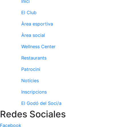
Inici
Patrocini
El Club
Patrocinadors
Àrea esportiva
Avantatges
socials
Àrea social
Publicitat a la
Wellness Center
Revista
Vols ser
Restaurants
Patrocinador
del Club?
Patrocini
Notícies
Notícies
Inscripcions
Inscripcions
El Godó del Soci/a
El
Redes Sociales
Godó
del
Soci/a
Facebook