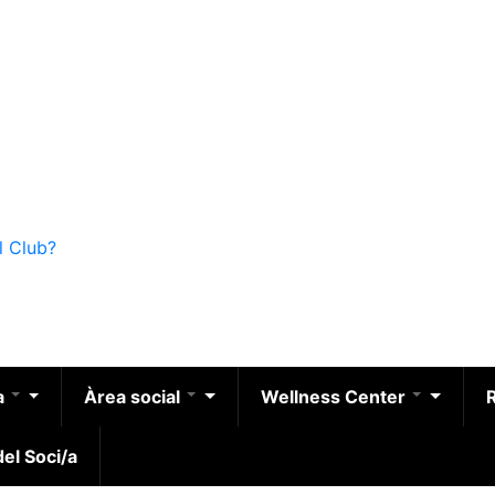
l Club?
a
Àrea social
Wellness Center
el Soci/a