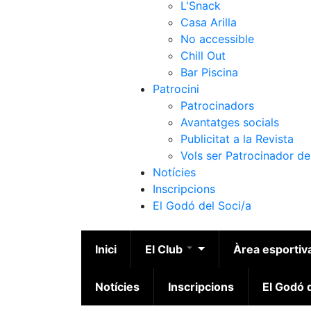
L'Snack
Casa Arilla
No accessible
Chill Out
Bar Piscina
Patrocini
Patrocinadors
Avantatges socials
Publicitat a la Revista
Vols ser Patrocinador de
Notícies
Inscripcions
El Godó del Soci/a
Inici
El Club
Àrea esportiv
Notícies
Inscripcions
El Godó d