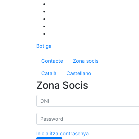
Vés
al
contingut
Botiga
Menú del compte d'us
Contacte
Zona socis
Català
Castellano
Zona Socis
Inicialitza contrasenya