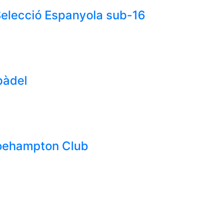
Selecció Espanyola sub-16
 pàdel
Roehampton Club