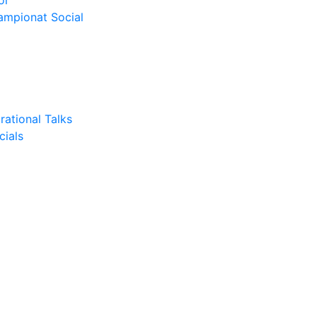
or
Campionat Social
rational Talks
cials