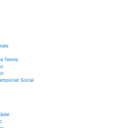
nals
e Tennis
oc
or
Campionat Social
Pàdel
c