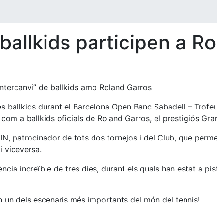
ballkids participen a R
intercanvi” de ballkids amb Roland Garros
es ballkids durant el Barcelona Open Banc Sabadell – Trofe
om a ballkids oficials de Roland Garros, el prestigiós Gra
SDIN, patrocinador de tots dos tornejos i del Club, que per
i viceversa.
ència increïble de tres dies, durant els quals han estat a p
en un dels escenaris més importants del món del tennis!