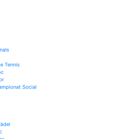
nals
e Tennis
oc
or
Campionat Social
Pàdel
c