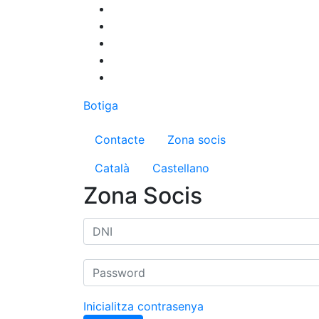
Vés
al
contingut
Botiga
Menú del compte d'us
Contacte
Zona socis
Català
Castellano
Zona Socis
Inicialitza contrasenya