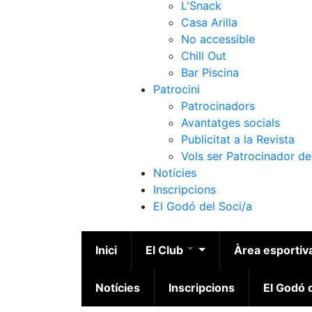
L'Snack
Casa Arilla
No accessible
Chill Out
Bar Piscina
Patrocini
Patrocinadors
Avantatges socials
Publicitat a la Revista
Vols ser Patrocinador de
Notícies
Inscripcions
El Godó del Soci/a
Inici
El Club
Àrea esportiv
Notícies
Inscripcions
El Godó d