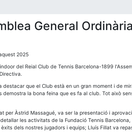
mblea General Ordinàri
'aquest 2025
ista indoor del Reial Club de Tennis Barcelona-1899 l'Ass
Directiva.
a destacar que el Club està en un gran moment i de mira
demostra la bona feina que es fa al club. Tot això sens
rat per Àstrid Massagué, va ser la presentació i aprova
 detallar les activitats de la Fundació Tennis Barcelona,
s èxits dels nostres jugadors i equips; Lluís Fillat va re