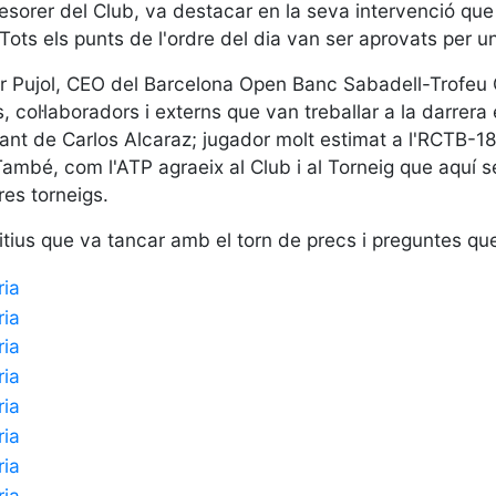
esorer del Club, va destacar en la seva intervenció que
 Tots els punts de l'ordre del dia van ser aprovats per u
r Pujol, CEO del Barcelona Open Banc Sabadell-Trofeu 
is, col·laboradors i externs que van treballar a la darre
t de Carlos Alcaraz; jugador molt estimat a l'RCTB-1899
 També, com l'ATP agraeix al Club i al Torneig que aquí 
res torneigs.
ius que va tancar amb el torn de precs i preguntes q