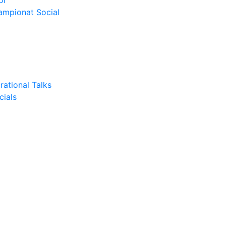
or
Campionat Social
rational Talks
cials