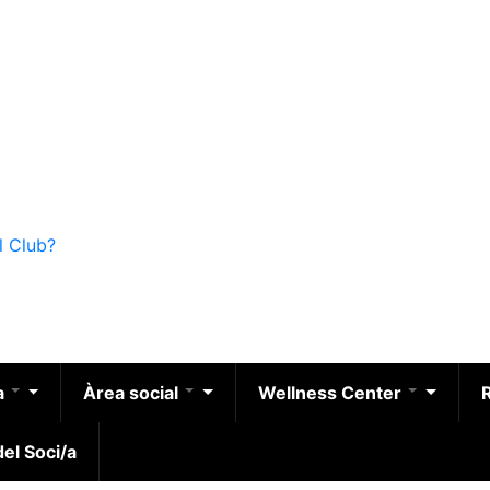
l Club?
a
Àrea social
Wellness Center
el Soci/a