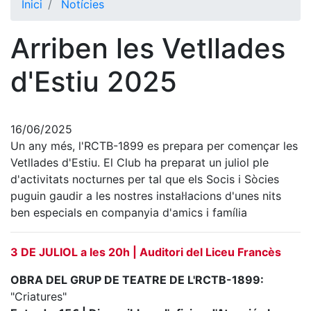
Inici
Notícies
El Club
Arriben les Vetllades
Història
La nostra
d'Estiu 2025
història
Cronologia
Presidents
16/06/2025
Un any més, l'RCTB-1899 es prepara per començar les
Organització
Vetllades d'Estiu. El Club ha preparat un juliol ple
d'activitats nocturnes per tal que els Socis i Sòcies
Junta
directiva
puguin gaudir a les nostres instal·lacions d'unes nits
ben especials en companyia d'amics i família
Comissions
i comités
Estructura
3 DE JULIOL a les 20h | Auditori del Liceu Francès
executiva
OBRA DEL GRUP DE TEATRE DE L'RCTB-1899:
Fundació
"Criatures"