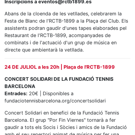
Inscripcions a eventos@rctb1899.es
Escola de
Pàdel
Abans de la cloenda de les vetllades, celebrarem la
Campionat
Festa de Blanc de l'RCTB-1899 a la Plaça del Club. Els
Social Pàdel
assistents podran gaudir d'unes tapes elaborades pel
Restaurant de l'RCTB-1899, acompanyades de
Quadres
de joc
combinats i de l'actuació d'un grup de música en
directe que ambientarà la vetllada.
Quadre
d'Honor
24 DE JULIOL a les 20h | Plaça de l'RCTB-1899
Històric
del
CONCERT SOLIDARI DE LA FUNDACIÓ TENNIS
Campionat
Social
BARCELONA
Entrades:
20€ | Disponibles a
Normativa
fundaciotennisbarcelona.org/concertsolidari
Altres esports
Concert Solidari en benefici de la Fundació Tennis
Barcelona. El grup "Por Fin Viernes" tornarà a fer
Àrea social
gaudir a tots els Socis i Sòcies i amics de la Fundació
amb el seu repertori animat de música per fer una