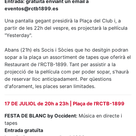
Entrada: gratuïta enviant un email a
professionals
eventos@rctb1899.es
Competicions
Una pantalla gegant presidirà la Plaça del Club i, a
Campionat
partir de les 22h del vespre, es projectarà la pel·lícula
Social de
"Yesterday".
Tennis
Quadres
Abans (21h) els Socis i Sòcies que ho desitgin podran
de Joc
sopar a la plaça un assortiment de tapes que oferirà el
Quadre
Restaurant de l'RCTB-1899. Tant per assistir a la
d'Honor
projecció de la pel·lícula com per poder sopar, s'haurà
Històric
de reservar lloc anticipadament. Per qüestions
del
d'aforament, les places seran limitades.
Campionat
Social
17 DE JULIOL de 20h a 23h | Plaça de l'RCTB-1899
Fotos
FESTA DE BLANC by Occident:
Música en directe i
Normativa
tapes
Pàdel
Entrada gratuïta