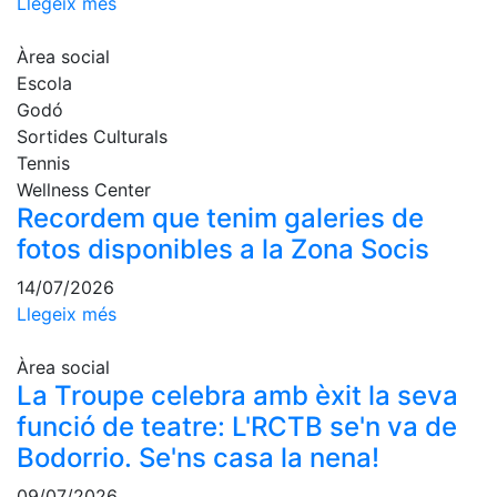
Llegeix més
Patrocini
Àrea social
Patrocinadors
Escola
Godó
Avantatges
socials
Sortides Culturals
Tennis
Publicitat a la
Wellness Center
Revista
Recordem que tenim galeries de
Vols ser
fotos disponibles a la Zona Socis
Patrocinador
del Club?
14/07/2026
Llegeix més
Notícies
Àrea social
Inscripcions
La Troupe celebra amb èxit la seva
El
funció de teatre: L'RCTB se'n va de
Godó
Bodorrio. Se'ns casa la nena!
del
Soci/a
09/07/2026