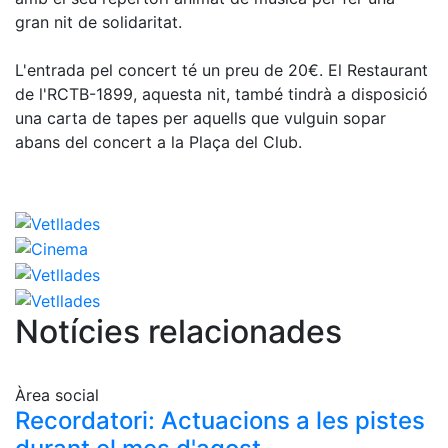
Activitats
gran nit de solidaritat.
Socials
Sortides
L'entrada pel concert té un preu de 20€. El Restaurant
culturals
de l'RCTB-1899, aquesta nit, també tindrà a disposició
Conferències
una carta de tapes per aquells que vulguin sopar
i
abans del concert a la Plaça del Club.
Inspirational
Talks
Calendari
d'Activitats
Socials
Jocs de taula
Penyes del
Notícies relacionades
Club
Wellness
Àrea social
Center
Recordatori: Actuacions a les pistes
Servei de