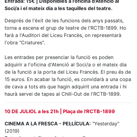
Entrada: 15€ | Disponibles a l'oficina d'Atenció al
Serveis
Soci/a i el mateix dia a les taquilles del teatre.
Instal·lacions
Preguntes
Després de l'èxit de les funcions dels anys passats,
Freqüents
torna a escena el grup de teatre de l'RCTB-1899. Ho
(FAQs)
farà a l'Auditori del Liceu Francès, on representarà
Treballa amb
l'obra "Criatures".
nosaltres
Les entrades per presenciar la funció es poden
Àrea esportiva
adquirir a l'oficina d'Atenció al Soci/a o el mateix dia
de la funció a la porta del Liceu Francès. El preu és de
Tennis
15 euros. En acabar la funció, es convidarà a una copa
Escola de
de cava a tots els que hagin adquirit una entrada i hi
tennis
haurà servei de tapes al Chill-Out de l'RCTB-1899.
Next Gen
Palmarès
10 DE JULIOL a les 21h | Plaça de l'RCTB-1899
equips
CINEMA A LA FRESCA - PEL·LÍCULA:
"Yesterday"
Llegendes
(2019)
Jugadors