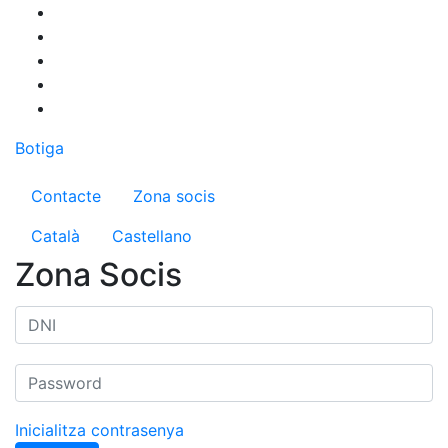
Vés
al
contingut
Botiga
Menú del compte d'usuari
Contacte
Zona socis
Català
Castellano
Zona Socis
Inicialitza contrasenya