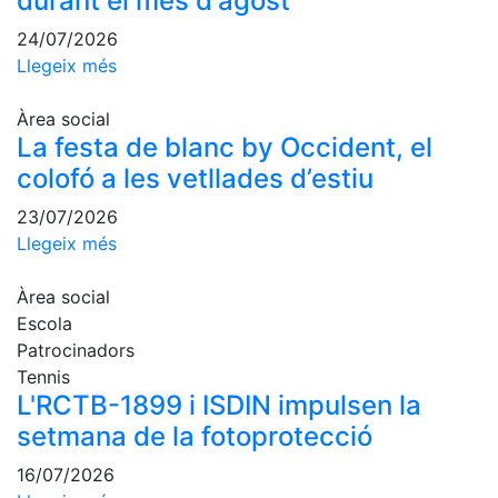
durant el mes d'agost
fisiosalut
24/07/2026
Entrenaments
Llegeix més
personals
Activitats
Àrea social
dirigides
La festa de blanc by Occident, el
Piscina
colofó a les vetllades d’estiu
Normativa
23/07/2026
Llegeix més
Restaurants
Àrea social
Restaurant
Escola
Patrocinadors
L'Snack
Tennis
Casa Arilla
L'RCTB-1899 i ISDIN impulsen la
Chill Out
setmana de la fotoprotecció
Bar
16/07/2026
Piscina