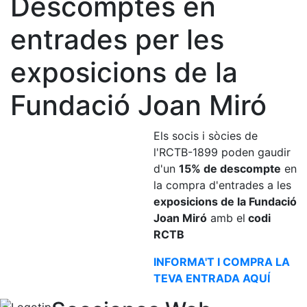
Descomptes en
Història
La nostra
entrades per les
història
exposicions de la
Cronologia
Presidents
Fundació Joan Miró
Organització
Junta
Els socis i sòcies de
directiva
l'RCTB-1899 poden gaudir
d'un
15% de descompte
en
Comissions
i comités
la compra d'entrades a les
exposicions de la Fundació
Estructura
Joan Miró
amb el
codi
executiva
RCTB
Fundació
INFORMA'T I COMPRA LA
Serveis
TEVA ENTRADA AQUÍ
Instal·lacions