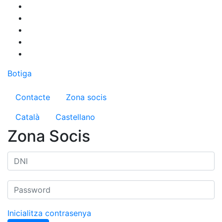
Vés
al
contingut
Botiga
Menú del compte d'usuari
Contacte
Zona socis
Català
Castellano
Zona Socis
Inicialitza contrasenya