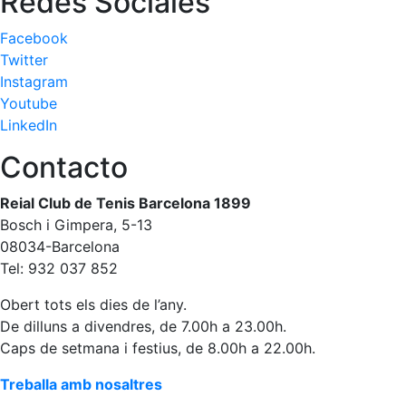
Redes Sociales
Campionat
Social de
Facebook
Tennis
Twitter
Instagram
Quadres
de Joc
Youtube
LinkedIn
Quadre
d'Honor
Contacto
Històric
del
Reial Club de Tenis Barcelona 1899
Campionat
Bosch i Gimpera, 5-13
Social
08034-Barcelona
Fotos
Tel: 932 037 852
Normativa
Obert tots els dies de l’any.
De dilluns a divendres, de 7.00h a 23.00h.
Pàdel
Caps de setmana i festius, de 8.00h a 22.00h.
Escola de
Pàdel
Treballa amb nosaltres