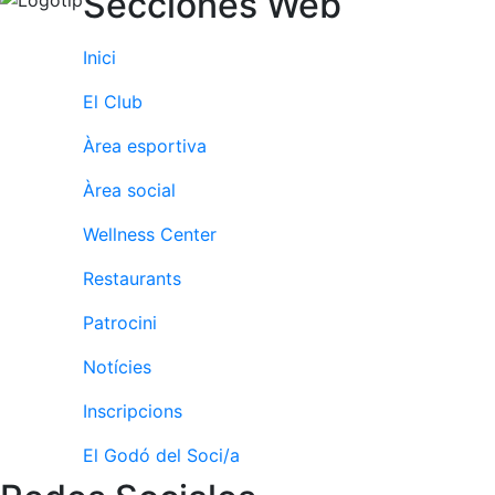
Secciones Web
Preguntes
Freqüents
(FAQs)
Inici
Treballa amb
El Club
nosaltres
Àrea esportiva
Àrea esportiva
Àrea social
Tennis
Wellness Center
Escola de
tennis
Restaurants
Next Gen
Patrocini
Palmarès
equips
Notícies
Llegendes
Inscripcions
Jugadors
professionals
El Godó del Soci/a
Competicions