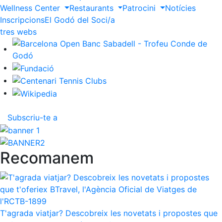
Wellness Center
Restaurants
Patrocini
Notícies
Inscripcions
El Godó del Soci/a
ltres webs
Subscriu-te a
Recomanem
T'agrada viatjar? Descobreix les novetats i propostes que