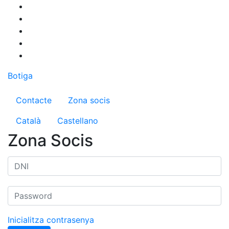
Vés
al
contingut
Botiga
Menú del compte d'usuari
Contacte
Zona socis
Català
Castellano
Zona Socis
Inicialitza contrasenya