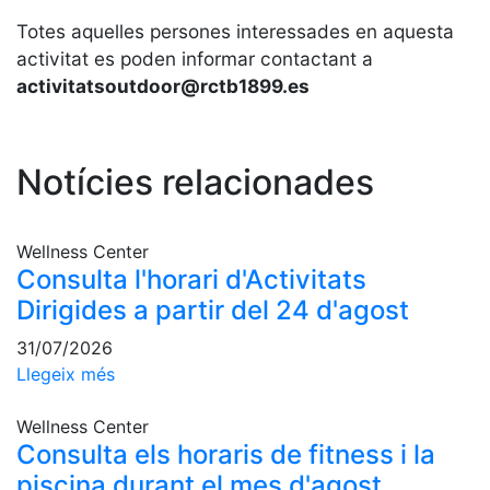
Serveis
Totes aquelles persones interessades en aquesta
Instal·lacions
activitat es poden informar contactant a
Preguntes
activitatsoutdoor@rctb1899.es
Freqüents
(FAQs)
Treballa amb
Notícies relacionades
nosaltres
Àrea esportiva
Wellness Center
Tennis
Consulta l'horari d'Activitats
Dirigides a partir del 24 d'agost
Escola de
tennis
31/07/2026
Next Gen
Llegeix més
Palmarès
equips
Wellness Center
Consulta els horaris de fitness i la
Llegendes
piscina durant el mes d'agost
Jugadors