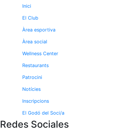
Activitats
Inici
Socials
Sortides
El Club
culturals
Àrea esportiva
Conferències
i
Àrea social
Inspirational
Talks
Wellness Center
Calendari
Restaurants
d'Activitats
Socials
Patrocini
Jocs de taula
Notícies
Penyes del
Club
Inscripcions
Wellness
El Godó del Soci/a
Center
Redes Sociales
Servei de