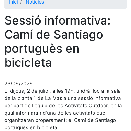
Inici
Notícies
El Club
Sessió informativa:
Història
La nostra
Camí de Santiago
història
portuguès en
Cronologia
Presidents
bicicleta
Organització
Junta
directiva
26/06/2026
Comissions
El dijous, 2 de juliol, a les 19h, tindrà lloc a la sala
i comités
de la planta 1 de La Masia una sessió informativa
per part de l'equip de les Activitats Outdoor, en la
Estructura
executiva
qual informaran d'una de les activitats que
organitzaran properament: el Camí de Santiago
Fundació
portuguès en bicicleta.