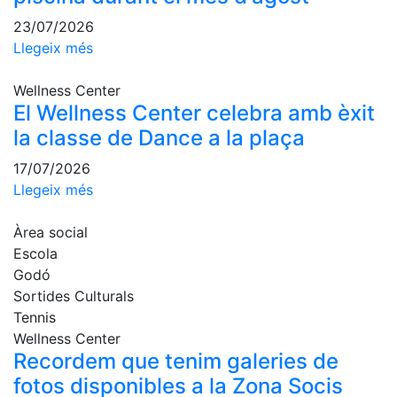
professionals
23/07/2026
Competicions
Llegeix més
Campionat
Social de
Wellness Center
Tennis
El Wellness Center celebra amb èxit
la classe de Dance a la plaça
Quadres
de Joc
17/07/2026
Quadre
Llegeix més
d'Honor
Històric
Àrea social
del
Escola
Campionat
Godó
Social
Sortides Culturals
Fotos
Tennis
Wellness Center
Normativa
Recordem que tenim galeries de
Pàdel
fotos disponibles a la Zona Socis