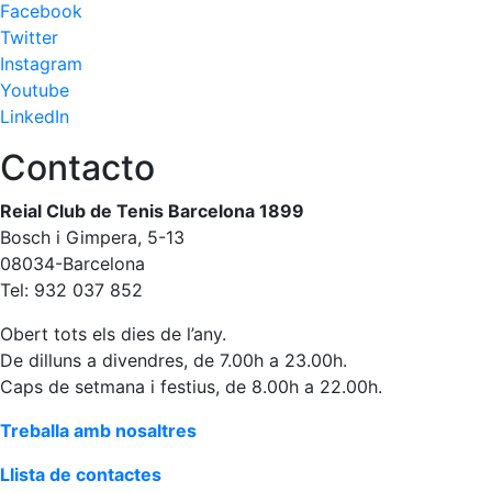
Facebook
fisiosalut
Twitter
Entrenaments
Instagram
personals
Youtube
Activitats
LinkedIn
dirigides
Contacto
Piscina
Normativa
Reial Club de Tenis Barcelona 1899
Bosch i Gimpera, 5-13
Restaurants
08034-Barcelona
Tel: 932 037 852
Restaurant
Obert tots els dies de l’any.
L'Snack
De dilluns a divendres, de 7.00h a 23.00h.
Casa Arilla
Caps de setmana i festius, de 8.00h a 22.00h.
Chill Out
Treballa amb nosaltres
Bar
Piscina
Llista de contactes