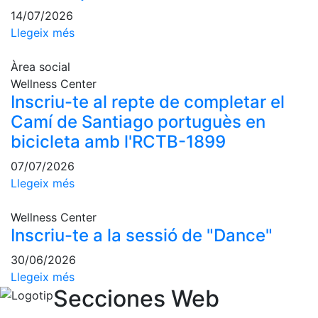
Escola de
14/07/2026
Pàdel
Llegeix més
Campionat
Social Pàdel
Àrea social
Wellness Center
Quadres
Inscriu-te al repte de completar el
de joc
Camí de Santiago portuguès en
Quadre
d'Honor
bicicleta amb l'RCTB-1899
Històric
07/07/2026
del
Llegeix més
Campionat
Social
Wellness Center
Normativa
Inscriu-te a la sessió de "Dance"
Altres esports
30/06/2026
Llegeix més
Àrea social
Secciones Web