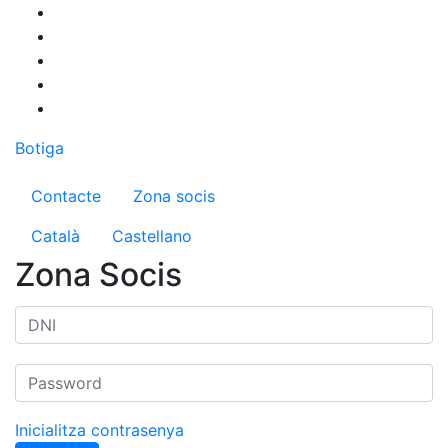
Vés
al
contingut
Botiga
Menú del compte d'usuari
Contacte
Zona socis
Català
Castellano
Zona Socis
Inicialitza contrasenya