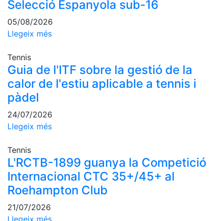
Selecció Espanyola sub-16
professionals
05/08/2026
Competicions
Llegeix més
Campionat
Social de
Tennis
Tennis
Guia de l'ITF sobre la gestió de la
Quadres
calor de l'estiu aplicable a tennis i
de Joc
pàdel
Quadre
d'Honor
24/07/2026
Històric
Llegeix més
del
Campionat
Tennis
Social
L'RCTB-1899 guanya la Competició
Fotos
Internacional CTC 35+/45+ al
Roehampton Club
Normativa
21/07/2026
Pàdel
Llegeix més