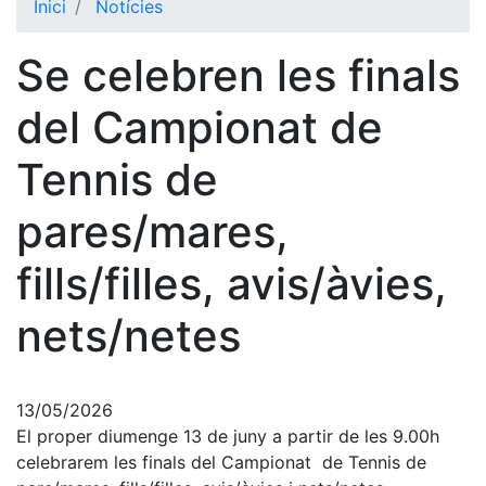
Inici
Notícies
El Club
Se celebren les finals
Història
La nostra
del Campionat de
història
Tennis de
Cronologia
Presidents
pares/mares,
Organització
fills/filles, avis/àvies,
Junta
directiva
nets/netes
Comissions
i comités
Estructura
13/05/2026
executiva
El proper diumenge 13 de juny a partir de les 9.00h
Fundació
celebrarem les finals del Campionat de Tennis de