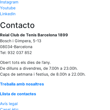
Instagram
fisiosalut
Youtube
Entrenaments
LinkedIn
personals
Contacto
Activitats
dirigides
Reial Club de Tenis Barcelona 1899
Piscina
Bosch i Gimpera, 5-13
Normativa
08034-Barcelona
Tel: 932 037 852
Restaurants
Obert tots els dies de l’any.
De dilluns a divendres, de 7.00h a 23.00h.
Restaurant
Caps de setmana i festius, de 8.00h a 22.00h.
L'Snack
Treballa amb nosaltres
Casa Arilla
Chill Out
Llista de contactes
Bar
Avís legal
Piscina
Canal ètic