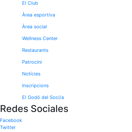
Activitats
El Club
Socials
Àrea esportiva
Sortides
culturals
Àrea social
Conferències
i
Wellness Center
Inspirational
Talks
Restaurants
Patrocini
Calendari
d'Activitats
Notícies
Socials
Jocs de taula
Inscripcions
Penyes del
El Godó del Soci/a
Club
Redes Sociales
Wellness
Center
Facebook
Twitter
Servei de