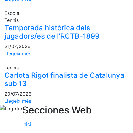
Escola de
Pàdel
Escola
Campionat
Tennis
Social Pàdel
Temporada històrica dels
jugadors/es de l'RCTB-1899
Quadres
de joc
21/07/2026
Quadre
Llegeix més
d'Honor
Històric
Tennis
del
Carlota Rigot finalista de Catalunya
Campionat
sub 13
Social
20/07/2026
Normativa
Llegeix més
Secciones Web
Altres esports
Àrea social
Inici