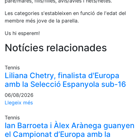
pare/mares, fills/filles, avis/àvies i nets/netes.
Serveis
Instal·lacions
Les categories s'estableixen en funció de l'edat del
membre més jove de la parella.
Preguntes
Freqüents
Us hi esperem!
(FAQs)
Treballa amb
Notícies relacionades
nosaltres
Àrea esportiva
Tennis
Liliana Chetry, finalista d'Europa
Tennis
amb la Selecció Espanyola sub-16
Escola de
tennis
06/08/2026
Llegeix més
Next Gen
Palmarès
Tennis
equips
Ian Barroeta i Àlex Arànega guanyen
Llegendes
el Campionat d’Europa amb la
Jugadors