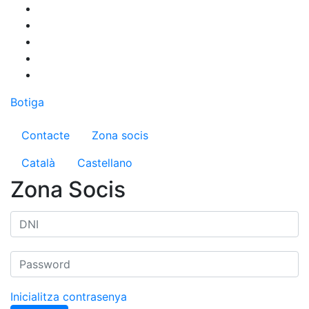
Vés
al
contingut
Botiga
Menú del compte d'usuari
Contacte
Zona socis
Català
Castellano
Zona Socis
Inicialitza contrasenya