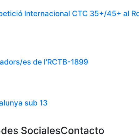
etició Internacional CTC 35+/45+ al 
gadors/es de l'RCTB-1899
talunya sub 13
des Sociales
Contacto