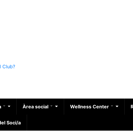
l Club?
a
Àrea social
Wellness Center
el Soci/a