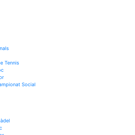
nals
e Tennis
oc
or
Campionat Social
Pàdel
c