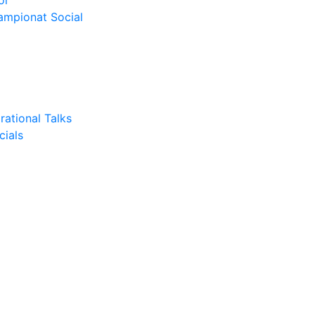
or
Campionat Social
rational Talks
cials