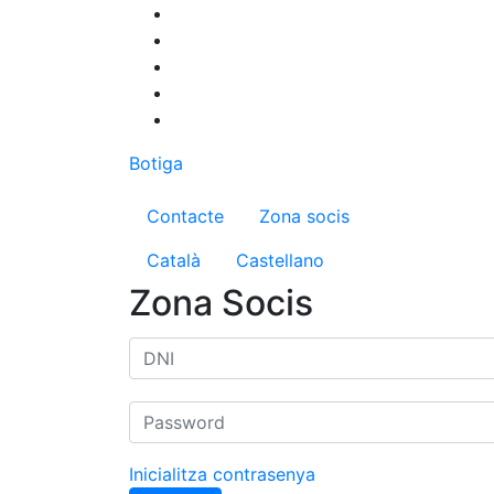
Vés
al
contingut
Botiga
Menú del compte d'us
Contacte
Zona socis
Català
Castellano
Zona Socis
Inicialitza contrasenya