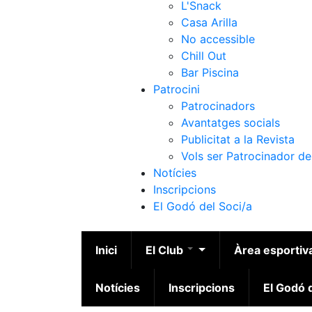
L'Snack
Casa Arilla
No accessible
Chill Out
Bar Piscina
Patrocini
Patrocinadors
Avantatges socials
Publicitat a la Revista
Vols ser Patrocinador de
Notícies
Inscripcions
El Godó del Soci/a
Inici
El Club
Àrea esportiv
Notícies
Inscripcions
El Godó d