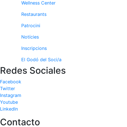
Activitats
Wellness Center
Socials
Restaurants
Sortides
culturals
Patrocini
Conferències
i
Notícies
Inspirational
Talks
Inscripcions
El Godó del Soci/a
Calendari
d'Activitats
Redes Sociales
Socials
Jocs de taula
Facebook
Twitter
Penyes del
Club
Instagram
Youtube
Wellness
LinkedIn
Center
Contacto
Servei de