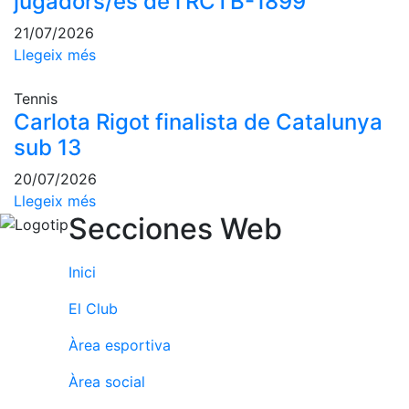
jugadors/es de l'RCTB-1899
Escola de
Pàdel
21/07/2026
Llegeix més
Campionat
Social Pàdel
Tennis
Quadres
Carlota Rigot finalista de Catalunya
de joc
sub 13
Quadre
d'Honor
20/07/2026
Llegeix més
Històric
Secciones Web
del
Campionat
Social
Inici
Normativa
El Club
Altres esports
Àrea esportiva
Àrea social
Àrea social