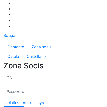
Vés
al
contingut
Botiga
Menú del compte d'usuari
Contacte
Zona socis
Català
Castellano
Zona Socis
Inicialitza contrasenya