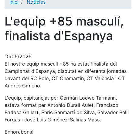
Inici
Notícies
El Club
L'equip +85 masculí,
Història
La nostra
finalista d'Espanya
història
Cronologia
Presidents
10/06/2026
El nostre equip masculí +85 ha estat finalista del
Organització
Campionat d'Espanya, disputat en diferents jornades
davant del RC Polo, CT Chamartín, CT València i CT
Junta
directiva
Andrés Gimeno.
Comissions
L'equip, capitanejat per Germán Loewe Tarmann,
i comités
estava format per Antonio Durall Aulet, Francisco
Estructura
Badosa Gallart, Enric Sanmartí de Silva, Salvador Balil
executiva
Forgas i José Luis Giménez-Salinas Maso.
Fundació
Enhorabona!