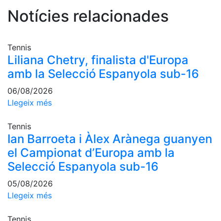
Serveis
Notícies relacionades
Instal·lacions
Preguntes
Freqüents
Tennis
(FAQs)
Liliana Chetry, finalista d'Europa
Treballa amb
amb la Selecció Espanyola sub-16
nosaltres
06/08/2026
Àrea esportiva
Llegeix més
Tennis
Tennis
Ian Barroeta i Àlex Arànega guanyen
Escola de
tennis
el Campionat d’Europa amb la
Next Gen
Selecció Espanyola sub-16
Palmarès
05/08/2026
equips
Llegeix més
Llegendes
Jugadors
Tennis