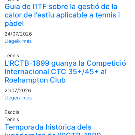
professionals
Guia de l'ITF sobre la gestió de la
calor de l'estiu aplicable a tennis i
Competicions
pàdel
Campionat
Social de
24/07/2026
Tennis
Llegeix més
Quadres
de Joc
Tennis
Quadre
L'RCTB-1899 guanya la Competició
d'Honor
Internacional CTC 35+/45+ al
Històric
Roehampton Club
del
Campionat
21/07/2026
Social
Llegeix més
Fotos
Escola
Normativa
Tennis
Temporada històrica dels
Pàdel