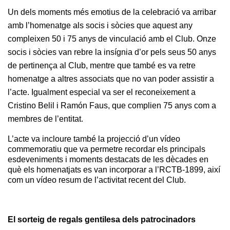
Escola de
Un dels moments més emotius de la celebració va arribar 
Pàdel
amb l’homenatge als socis i sòcies que aquest any 
Campionat
compleixen 50 i 75 anys de vinculació amb el Club. Onze 
Social Pàdel
socis i sòcies van rebre la insígnia d’or pels seus 50 anys 
Quadres
de pertinença al Club, mentre que també es va retre 
de joc
homenatge a altres associats que no van poder assistir a 
Quadre
l’acte. Igualment especial va ser el reconeixement a 
d'Honor
Cristino Belil i Ramón Faus, que complien 75 anys com a 
Històric
membres de l’entitat. 
del
Campionat
L’acte va incloure també la projecció d’un vídeo 
Social
commemoratiu que va permetre recordar els principals 
esdeveniments i moments destacats de les 
dècades en 
Normativa
què els homenatjats es van incorporar a l’RCTB-1899, així 
com un vídeo resum de l’activitat recent del Club.
Altres esports
Àrea social
El sorteig de regals gentilesa dels patrocinadors  