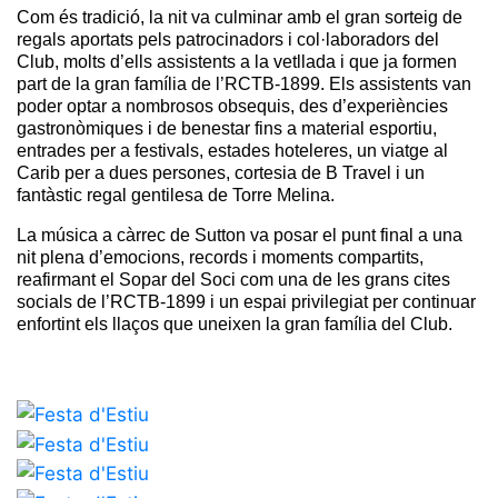
Activitats
Com és tradició, la nit va culminar amb el gran sorteig de 
Socials
regals aportats pels patrocinadors i col·laboradors del 
Club, molts d’ells assistents a la vetllada i que ja formen 
Sortides
part de la gran família de l’RCTB-1899. Els assistents van 
culturals
poder optar a nombrosos obsequis, des d’experiències 
Conferències
gastronòmiques i de benestar fins a material esportiu, 
i
entrades per a festivals, estades hoteleres, un viatge al 
Inspirational
Carib per a dues persones, cortesia de B Travel i un 
Talks
fantàstic regal gentilesa de Torre Melina.
Calendari
La música a càrrec de Sutton va posar el punt final a una 
d'Activitats
nit plena d’emocions, records i moments compartits, 
Socials
reafirmant el Sopar del Soci com una de les grans cites 
socials de l’RCTB-1899 i un espai privilegiat per continuar 
Jocs de taula
enfortint els llaços que uneixen la gran família del Club.
Penyes del
Club
Wellness
Center
Servei de