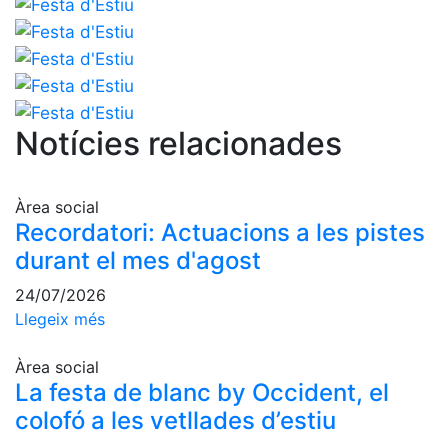
fisiosalut
Entrenaments
personals
Activitats
dirigides
Notícies relacionades
Piscina
Normativa
Àrea social
Restaurants
Recordatori: Actuacions a les pistes
durant el mes d'agost
Restaurant
24/07/2026
L'Snack
Llegeix més
Casa Arilla
Àrea social
Chill Out
La festa de blanc by Occident, el
Bar
colofó a les vetllades d’estiu
Piscina