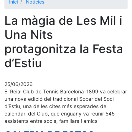
Inici
Notícies
El Club
La màgia de Les Mil i
Història
La nostra
Una Nits
història
protagonitza la Festa
Cronologia
Presidents
d’Estiu
Organització
Junta
directiva
25/06/2026
Comissions
El Reial Club de Tennis Barcelona-1899 va celebrar
i comités
una nova edició del tradicional Sopar del Soci
d’Estiu, una de les cites més esperades del
Estructura
executiva
calendari del Club, que enguany va reunir 545
assistents entre socis, familiars i amics
Fundació