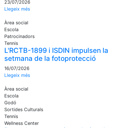
23/07/2026
Patrocini
Llegeix més
Patrocinadors
Àrea social
Avantatges
Escola
socials
Patrocinadors
Tennis
Publicitat a la
L'RCTB-1899 i ISDIN impulsen la
Revista
setmana de la fotoprotecció
Vols ser
Patrocinador
16/07/2026
del Club?
Llegeix més
Notícies
Àrea social
Inscripcions
Escola
Godó
El
Sortides Culturals
Godó
Tennis
del
Wellness Center
Soci/a