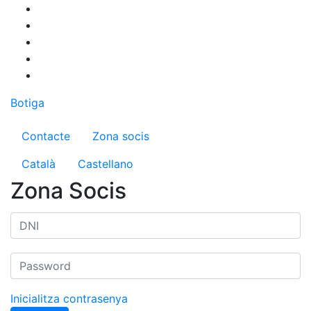
Vés
al
contingut
Botiga
Menú del compte d'usuari
Contacte
Zona socis
Català
Castellano
Zona Socis
Inicialitza contrasenya