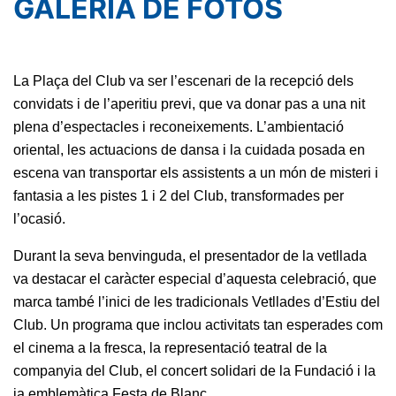
GALERIA DE FOTOS
Serveis
Instal·lacions
Preguntes
Freqüents
La Plaça del Club va ser l’escenari de la recepció dels 
(FAQs)
convidats i de l’aperitiu previ, que va donar pas a una nit 
Treballa amb
plena d’espectacles i reconeixements. L’ambientació 
nosaltres
oriental, les actuacions de dansa i la cuidada posada en 
escena van transportar els assistents a un món de misteri i 
Àrea esportiva
fantasia a les pistes 1 i 2 del Club, transformades per 
Tennis
l’ocasió. 
Escola de
Durant la seva benvinguda, el presentador de la vetllada 
tennis
va destacar el caràcter especial d’aquesta celebració, que 
Next Gen
marca també l’inici de les tradicionals Vetllades d’Estiu del 
Palmarès
Club. Un programa que inclou activitats tan esperades com 
equips
el cinema a la fresca, la representació teatral de la 
Llegendes
companyia del Club, el concert solidari de la Fundació i la 
Jugadors
ja emblemàtica Festa de Blanc.