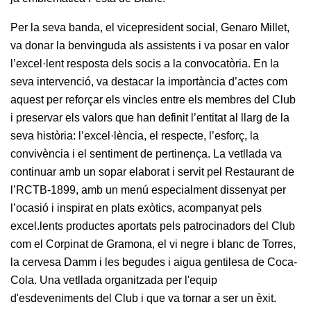
professionals
Per la seva banda, el vicepresident social, Genaro Millet, 
Competicions
va donar la benvinguda als assistents i va posar en valor 
Campionat
l’excel·lent resposta dels socis a la convocatòria. En la 
Social de
Tennis
seva intervenció, va destacar la importància d’actes com 
aquest per reforçar els vincles entre els membres del Club 
Quadres
i preservar els valors que han definit l’entitat al llarg de la 
de Joc
seva història: l’excel·lència, el respecte, l’esforç, la 
Quadre
convivència i el sentiment de pertinença. La vetllada va 
d'Honor
continuar amb un sopar elaborat i servit pel Restaurant de 
Històric
del
l’RCTB-1899, amb un menú especialment dissenyat per 
Campionat
l’ocasió i inspirat en plats exòtics, acompanyat pels 
Social
excel.lents productes aportats pels patrocinadors del Club 
Fotos
com el Corpinat de Gramona, el vi negre i blanc de Torres, 
la cervesa Damm i les begudes i aigua gentilesa de Coca-
Normativa
Cola. Una vetllada organitzada per l'equip 
Pàdel
d'esdeveniments del Club i que va tornar a ser un èxit.