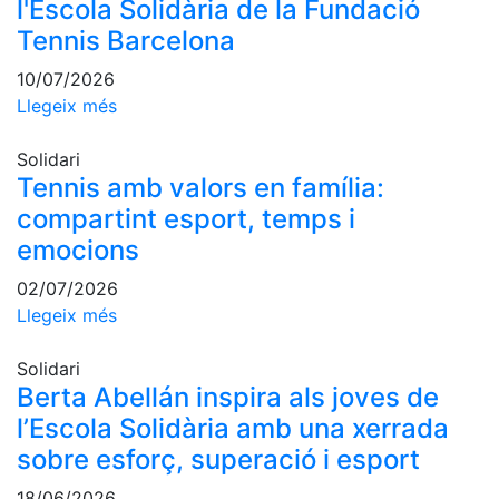
Activitats
l'Escola Solidària de la Fundació
Socials
Tennis Barcelona
Sortides
10/07/2026
culturals
Llegeix més
Conferències
i
Solidari
Inspirational
Tennis amb valors en família:
Talks
compartint esport, temps i
Calendari
emocions
d'Activitats
Socials
02/07/2026
Jocs de taula
Llegeix més
Penyes del
Solidari
Club
Berta Abellán inspira als joves de
Wellness
l’Escola Solidària amb una xerrada
Center
sobre esforç, superació i esport
Servei de
18/06/2026