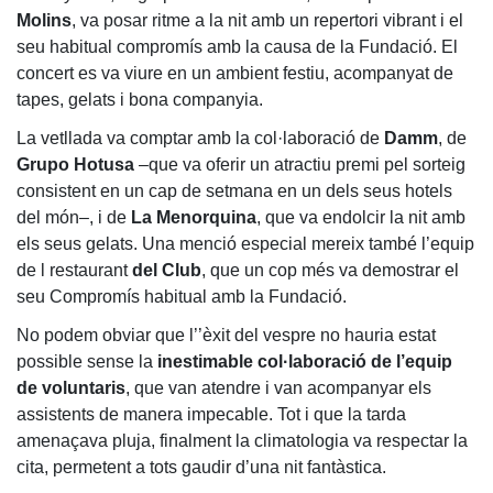
Serveis
Molins
, va posar ritme a la nit amb un repertori vibrant i el
Instal·lacions
seu habitual compromís amb la causa de la Fundació. El
Preguntes
concert es va viure en un ambient festiu, acompanyat de
Freqüents
tapes, gelats i bona companyia.
(FAQs)
La vetllada va comptar amb la col·laboració de
Damm
, de
Treballa amb
Grupo Hotusa
–que va oferir un atractiu premi pel sorteig
nosaltres
consistent en un cap de setmana en un dels seus hotels
del món–, i de
La Menorquina
, que va endolcir la nit amb
Àrea esportiva
els seus gelats. Una menció especial mereix també l’equip
Tennis
de l restaurant
del Club
, que un cop més va demostrar el
seu Compromís habitual amb la Fundació.
Escola de
tennis
No podem obviar que l’’èxit del vespre no hauria estat
possible sense la
Next Gen
inestimable col·laboració de l’equip
de voluntaris
, que van atendre i van acompanyar els
Palmarès
assistents de manera impecable. Tot i que la tarda
equips
amenaçava pluja, finalment la climatologia va respectar la
Llegendes
cita, permetent a tots gaudir d’una nit fantàstica.
Jugadors