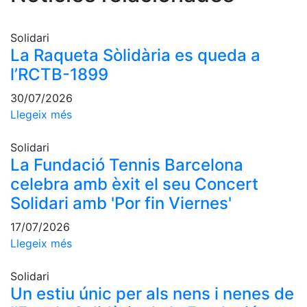
Escola de
Pàdel
Solidari
Campionat
La Raqueta Sòlidària es queda a
Social Pàdel
l’RCTB-1899
Quadres
de joc
30/07/2026
Llegeix més
Quadre
d'Honor
Solidari
Històric
La Fundació Tennis Barcelona
del
Campionat
celebra amb èxit el seu Concert
Social
Solidari amb 'Por fin Viernes'
Normativa
17/07/2026
Llegeix més
Altres esports
Solidari
Àrea social
Un estiu únic per als nens i nenes de