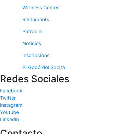
Wellness Center
Patrocini
Restaurants
Patrocinadors
Avantatges
Patrocini
socials
Notícies
Publicitat a la
Revista
Inscripcions
Vols ser
Patrocinador
El Godó del Soci/a
del Club?
Redes Sociales
Notícies
Facebook
Twitter
Inscripcions
Instagram
El
Youtube
Godó
LinkedIn
del
Contacto
Soci/a