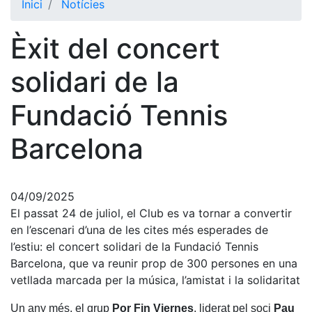
Inici
Notícies
El Club
Èxit del concert
Història
La nostra
solidari de la
història
Fundació Tennis
Cronologia
Presidents
Barcelona
Organització
Junta
directiva
04/09/2025
El passat 24 de juliol, el Club es va tornar a convertir
Comissions
i comités
en l’escenari d’una de les cites més esperades de
l’estiu: el concert solidari de la Fundació Tennis
Estructura
Barcelona, que va reunir prop de 300 persones en una
executiva
vetllada marcada per la música, l’amistat i la solidaritat
Fundació
Un any més, el grup
Por Fin Viernes
, liderat pel soci
Pau