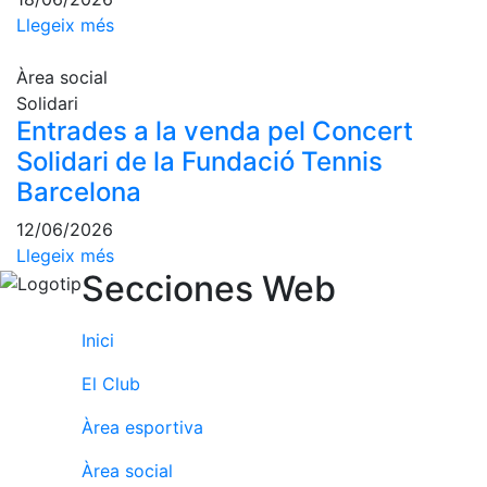
fisiosalut
Llegeix més
Entrenaments
personals
Àrea social
Solidari
Activitats
dirigides
Entrades a la venda pel Concert
Solidari de la Fundació Tennis
Piscina
Barcelona
Normativa
12/06/2026
Restaurants
Llegeix més
Secciones Web
Restaurant
Inici
L'Snack
Casa Arilla
El Club
Chill Out
Àrea esportiva
Bar
Piscina
Àrea social