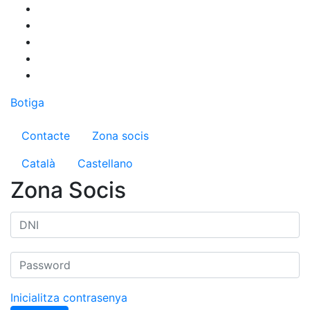
Vés
al
contingut
Botiga
Menú del compte d'usuari
Contacte
Zona socis
Català
Castellano
Zona Socis
Inicialitza contrasenya