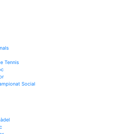
nals
e Tennis
oc
or
Campionat Social
Pàdel
c