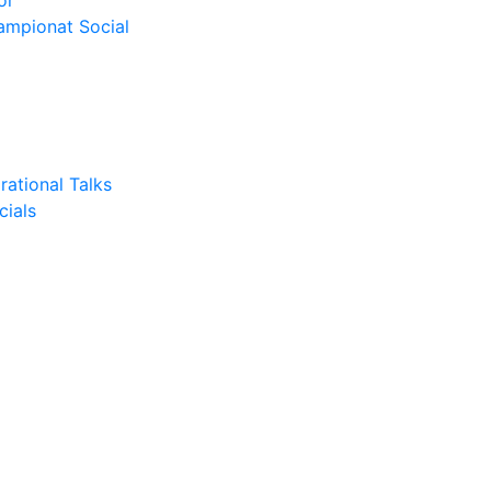
or
Campionat Social
rational Talks
cials