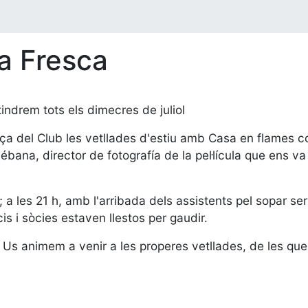
la Fresca
tindrem tots els dimecres de juliol
ça del Club les vetllades d'estiu amb Casa en flames com
, director de fotografía de la pel·lícula que ens va ex
 les 21 h, amb l'arribada dels assistents pel sopar serv
is i sòcies estaven llestos per gaudir.
. Us animem a venir a les properes vetllades, de les que