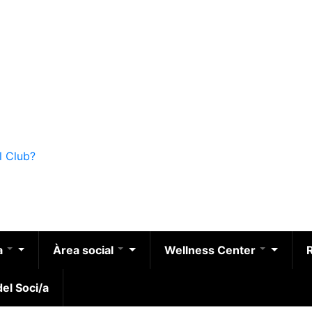
l Club?
a
Àrea social
Wellness Center
el Soci/a