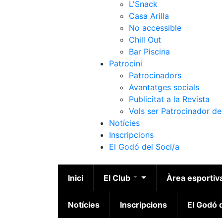
L'Snack
Casa Arilla
No accessible
Chill Out
Bar Piscina
Patrocini
Patrocinadors
Avantatges socials
Publicitat a la Revista
Vols ser Patrocinador de
Notícies
Inscripcions
El Godó del Soci/a
Inici
El Club
Àrea esportiv
Notícies
Inscripcions
El Godó d