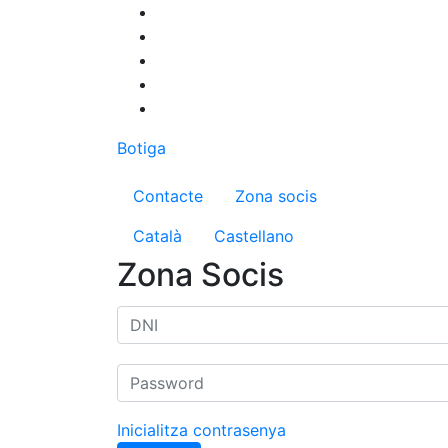
Vés
al
contingut
Botiga
Menú del compte d'us
Contacte
Zona socis
Català
Castellano
Zona Socis
Inicialitza contrasenya