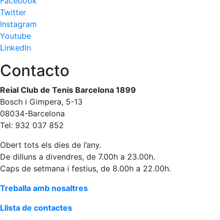
Facebook
Twitter
Patrocini
Instagram
Patrocinadors
Youtube
LinkedIn
Avantatges
socials
Contacto
Publicitat a la
Revista
Reial Club de Tenis Barcelona 1899
Vols ser
Bosch i Gimpera, 5-13
Patrocinador
08034-Barcelona
del Club?
Tel: 932 037 852
Notícies
Obert tots els dies de l’any.
De dilluns a divendres, de 7.00h a 23.00h.
Inscripcions
Caps de setmana i festius, de 8.00h a 22.00h.
El
Treballa amb nosaltres
Godó
del
Llista de contactes
Soci/a