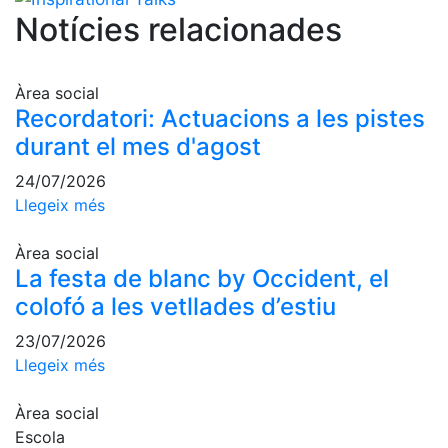
professionals
Notícies relacionades
Competicions
Campionat
Àrea social
Social de
Recordatori: Actuacions a les pistes
Tennis
durant el mes d'agost
Quadres
de Joc
24/07/2026
Quadre
Llegeix més
d'Honor
Àrea social
Històric
La festa de blanc by Occident, el
del
Campionat
colofó a les vetllades d’estiu
Social
23/07/2026
Fotos
Llegeix més
Normativa
Àrea social
Pàdel
Escola