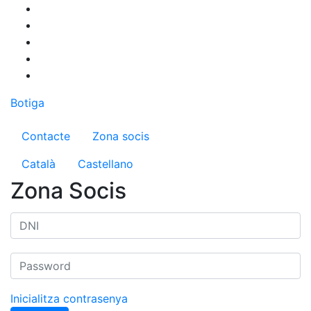
Vés
al
contingut
Botiga
Menú del compte d'usuari
Contacte
Zona socis
Català
Castellano
Zona Socis
Inicialitza contrasenya