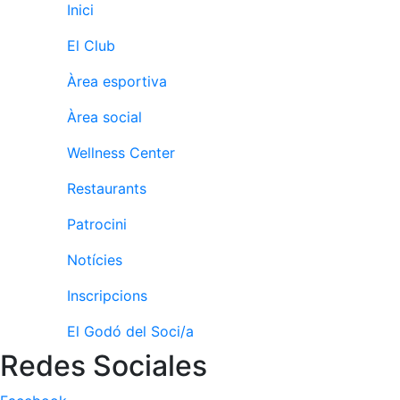
Inici
fisiosalut
Entrenaments
El Club
personals
Àrea esportiva
Activitats
dirigides
Àrea social
Piscina
Wellness Center
Normativa
Restaurants
Restaurants
Patrocini
Restaurant
Notícies
L'Snack
Inscripcions
Casa Arilla
El Godó del Soci/a
Chill Out
Redes Sociales
Bar
Piscina