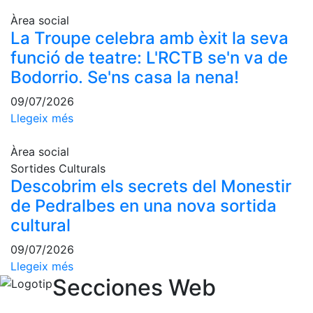
Activitats
Socials
Àrea social
La Troupe celebra amb èxit la seva
Sortides
funció de teatre: L'RCTB se'n va de
culturals
Bodorrio. Se'ns casa la nena!
Conferències
i
09/07/2026
Inspirational
Llegeix més
Talks
Calendari
Àrea social
d'Activitats
Sortides Culturals
Socials
Descobrim els secrets del Monestir
Jocs de taula
de Pedralbes en una nova sortida
Penyes del
cultural
Club
09/07/2026
Wellness
Llegeix més
Center
Secciones Web
Servei de