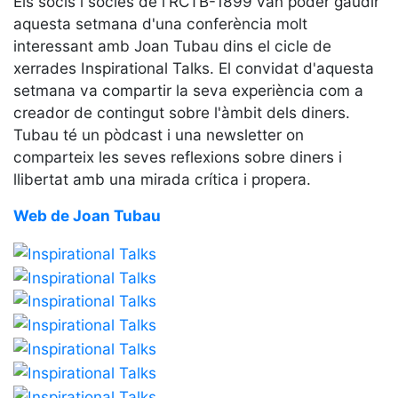
Els socis i sòcies de l'RCTB-1899 van poder gaudir
Serveis
aquesta setmana d'una conferència molt
Instal·lacions
interessant amb Joan Tubau dins el cicle de
Preguntes
xerrades Inspirational Talks. El convidat d'aquesta
Freqüents
setmana va compartir la seva experiència com a
(FAQs)
creador de contingut sobre l'àmbit dels diners.
Treballa amb
Tubau té un pòdcast i una newsletter on
nosaltres
comparteix les seves reflexions sobre diners i
llibertat amb una mirada crítica i propera.
Àrea esportiva
Web de Joan Tubau
Tennis
Escola de
tennis
Next Gen
Palmarès
equips
Llegendes
Jugadors