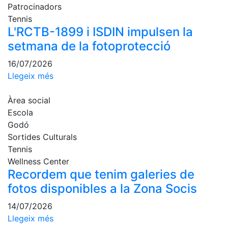
Patrocinadors
Escola de
Pàdel
Tennis
L'RCTB-1899 i ISDIN impulsen la
Campionat
Social Pàdel
setmana de la fotoprotecció
Quadres
16/07/2026
de joc
Llegeix més
Quadre
d'Honor
Àrea social
Escola
Històric
del
Godó
Campionat
Sortides Culturals
Social
Tennis
Wellness Center
Normativa
Recordem que tenim galeries de
Altres esports
fotos disponibles a la Zona Socis
14/07/2026
Àrea social
Llegeix més