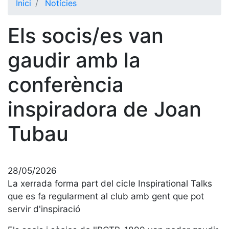
Inici
Notícies
El Club
Els socis/es van
Història
La nostra
gaudir amb la
història
conferència
Cronologia
Presidents
inspiradora de Joan
Organització
Tubau
Junta
directiva
Comissions
i comités
28/05/2026
La xerrada forma part del cicle Inspirational Talks
Estructura
executiva
que es fa regularment al club amb gent que pot
servir d'inspiració
Fundació