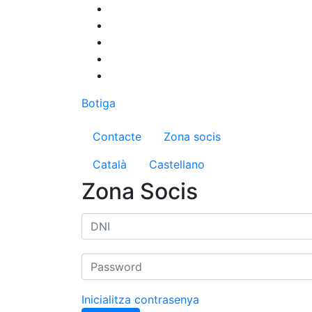
Vés
al
contingut
Botiga
Menú del compte d'us
Contacte
Zona socis
Català
Castellano
Zona Socis
Inicialitza contrasenya