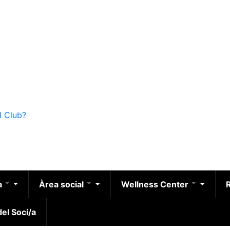
l Club?
a
Àrea social
Wellness Center
el Soci/a