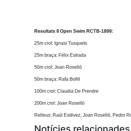
Resultats II Open Swim RCTB-1899:
25m crol: Ignasi Tusquets
25m braça: Félix Estrada
50m crol: Joan Roselló
50m braça: Rafa Bofill
100m crol: Claudia De Prendre
200m crol: Joan Roselló
Relleus: Raúl Estévez, Joan Roselló, Pedro Ros
Notícies relacionades