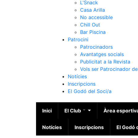
L'Snack
Casa Arilla
No accessible
Chill Out
Bar Piscina
Patrocini
Patrocinadors
Avantatges socials
Publicitat a la Revista
Vols ser Patrocinador de
Notícies
Inscripcions
El Godó del Soci/a
Inici
El Club
Àrea esportiv
Notícies
Inscripcions
El Godó d