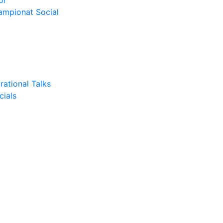
or
Campionat Social
rational Talks
cials