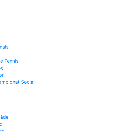
nals
e Tennis
oc
or
Campionat Social
Pàdel
c