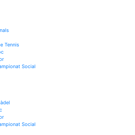
nals
e Tennis
oc
or
Campionat Social
Pàdel
c
or
Campionat Social