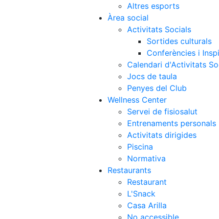
Altres esports
Àrea social
Activitats Socials
Sortides culturals
Conferències i Inspi
Calendari d'Activitats So
Jocs de taula
Penyes del Club
Wellness Center
Servei de fisiosalut
Entrenaments personals
Activitats dirigides
Piscina
Normativa
Restaurants
Restaurant
L'Snack
Casa Arilla
No accessible