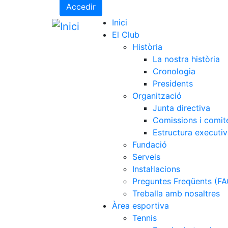
Accedir
Inici
El Club
Història
La nostra història
Cronologia
Presidents
Organització
Junta directiva
Comissions i comit
Estructura executi
Fundació
Serveis
Instal·lacions
Preguntes Freqüents (FA
Treballa amb nosaltres
Àrea esportiva
Tennis