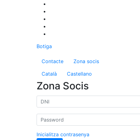
Vés
al
contingut
Botiga
Menú del compte d'us
Contacte
Zona socis
Català
Castellano
Zona Socis
Inicialitza contrasenya