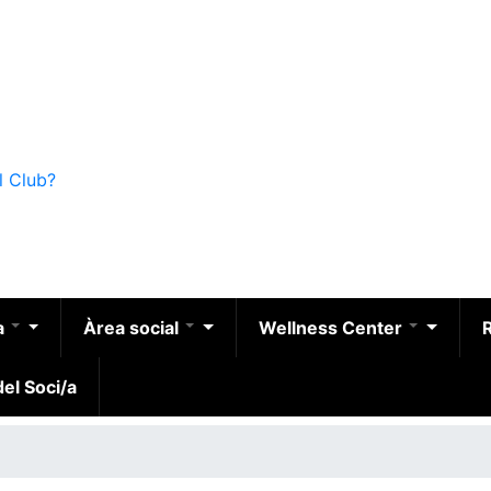
l Club?
a
Àrea social
Wellness Center
el Soci/a